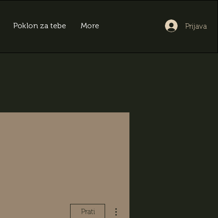
Poklon za tebe
More
Prijava
Više radnji
Prati