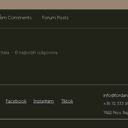
6.
rum Comments
Forum Posts
tara
0
najboljih odgovora
info@fordan
Facebook
Instagram
Tiktok
+36 72 333 16
7622 Pécs, Baj