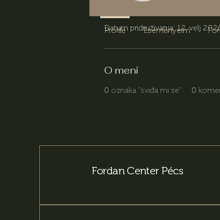
Profil
Datum pridruživanja: 12. velj 202
Profile
Eseményeim
Fo
O meni
0
oznaka "sviđa mi se"
0
komen
Fordan Center Pécs