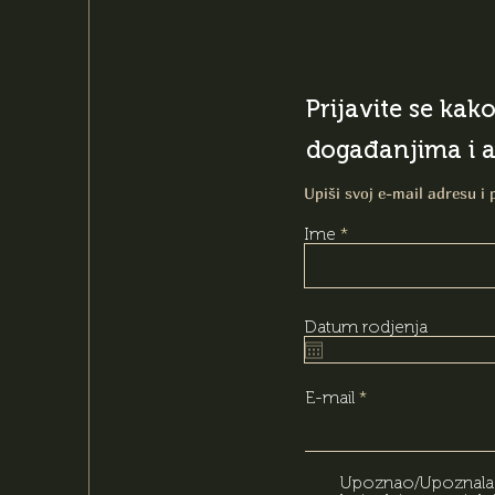
Prijavite se kak
događanjima i 
Upiši svoj e-mail adresu i 
Ime
Datum rodjenja
E-mail
Upoznao/Upoznala s