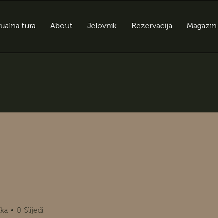
tualna tura
About
Jelovnik
Rezervacija
Magazin
ika
0
Slijedi