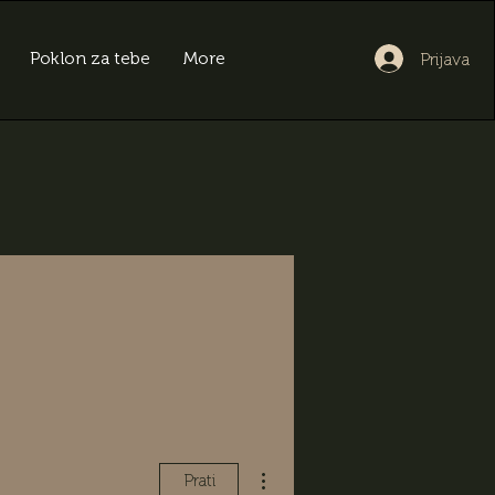
Poklon za tebe
More
Prijava
Više radnji
Prati