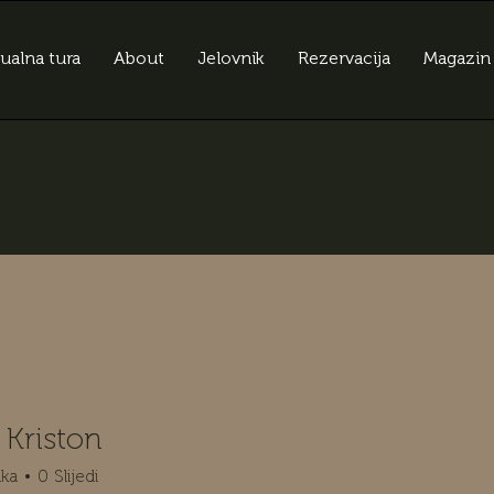
tualna tura
About
Jelovnik
Rezervacija
Magazin
 Kriston
ika
0
Slijedi