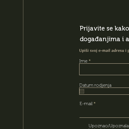
Prijavite se kak
događanjima i 
Upiši svoj e-mail adresu i 
Ime
Datum rodjenja
E-mail
Upoznao/Upoznala s