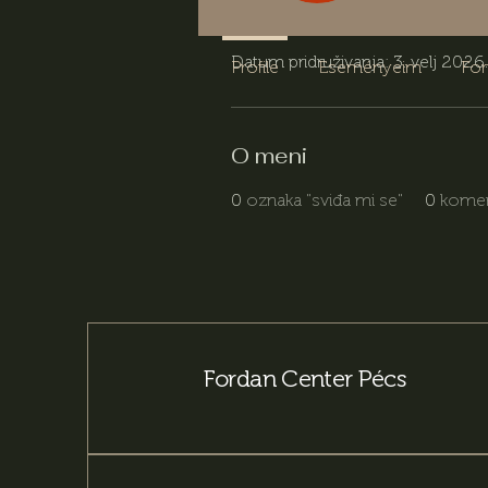
Profil
Datum pridruživanja: 3. velj 2026.
Profile
Eseményeim
Fo
O meni
0
oznaka "sviđa mi se"
0
komen
Fordan Center Pécs