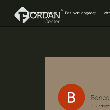
Početna stranica
Poslovni događaji
Vir
Bence
0
Sljedben