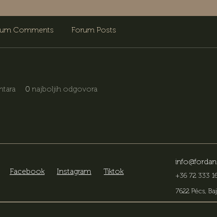
rum Comments
Forum Posts
tara
0
najboljih odgovora
info@fordan
Facebook
Instagram
Tiktok
+36 72 333 16
7622 Pécs, Baj