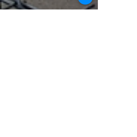
Fordan Center Pécs
máj. 27.
1 perc olvasás
Nyár, játék, hűsölés – nálunk
minden is belefér
Nálunk nyáron is lehet lazítani a teraszon, koktéllal,
limonádéval vagy egy sörrel a kézben, aztán
amikor jól esik, jöhet egy kis biliárd vagy darts bent,
hűvösben.