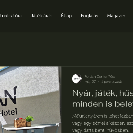
tuális túra
Játék árak
Étlap
Foglalás
Magazin
Fordan Center Pécs
máj. 27.
1 perc olvasás
Nyár, játék, hű
minden is bele
Nálunk nyáron is lehet lazítan
vagy egy sörrel a kézben, aztá
vagy darts bent, hűvösben.