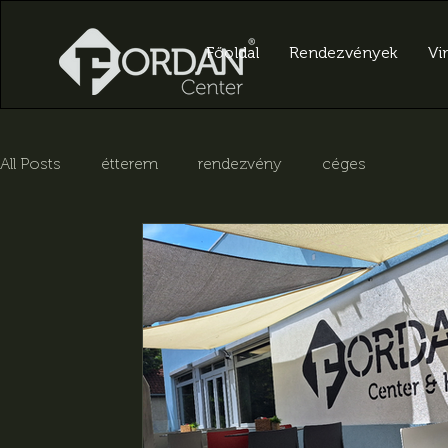
Főoldal
Rendezvények
Vir
All Posts
étterem
rendezvény
céges