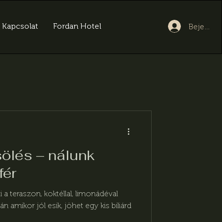
Kapcsolat
Fordan Hotel
Bejelent
sölés – nálunk
fér
i a teraszon, koktéllal, limonádéval
n amikor jól esik, jöhet egy kis biliárd