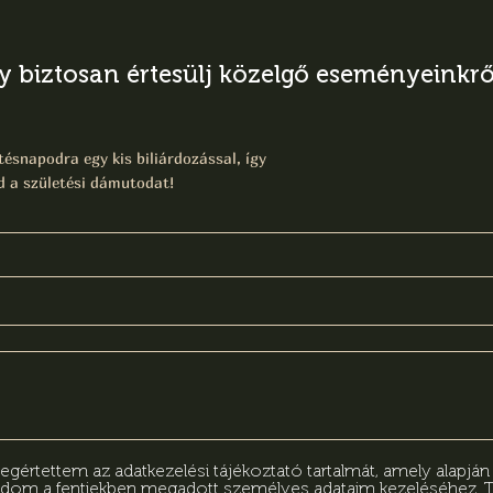
gy biztosan értesülj közelgő eseményeinkről
ésnapodra egy kis biliárdozással, így
 a születési dámutodat!
értettem az adatkezelési tájékoztató tartalmát, amely alapjá
adom a fentiekben megadott személyes adataim kezeléséhez.