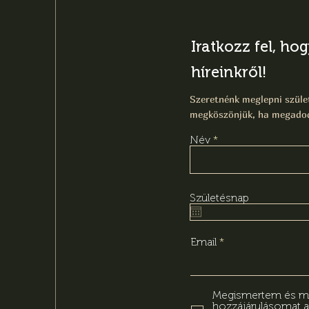
Iratkozz fel, ho
híreinkről!
Szeretnénk meglepni szület
megköszönjük, ha megadod
Név
Születésnap
Email
Megismertem és meg
hozzájárulásomat 