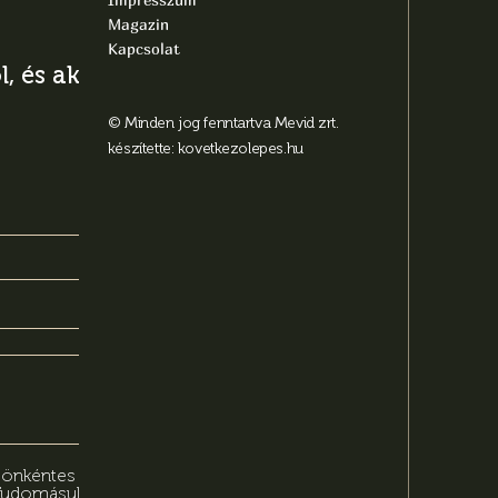
Magazin
Kapcsolat
, és aktuális
© Minden jog fenntartva Mevid zrt.
készítette:
kovetkezolepes.hu
n önkéntes
 Tudomásul