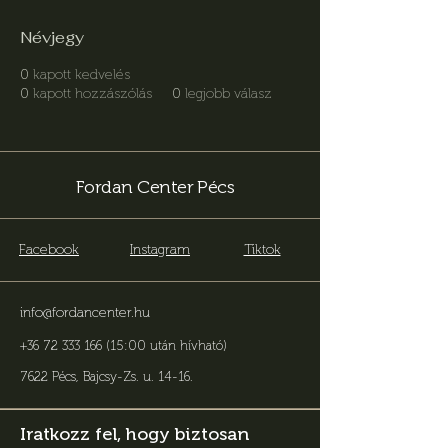
Névjegy
0
kapott kedvelés
0
kapott hozzászólás
0
legjobb válasz
Fordan Center Pécs
Facebook
Instagram
Tiktok
info@fordancenter.hu
+36 72 333 166 (15:00 után hívható)
7622 Pécs, Bajcsy-Zs. u. 14-16
.
Iratkozz fel, hogy biztosan