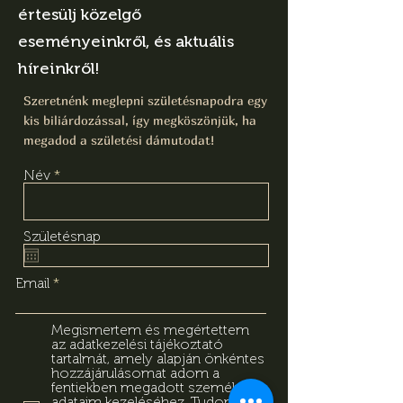
értesülj közelgő
eseményeinkről, és aktuális
híreinkről!
Szeretnénk meglepni születésnapodra egy
kis biliárdozással, így megköszönjük, ha
megadod a születési dámutodat!
Név
Születésnap
Email
Megismertem és megértettem
az adatkezelési tájékoztató
tartalmát, amely alapján önkéntes
hozzájárulásomat adom a
fentiekben megadott személyes
adataim kezeléséhez. Tudomásul