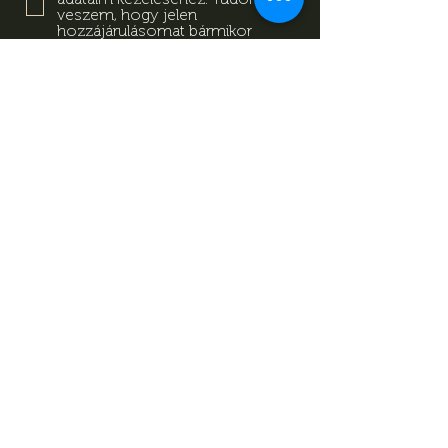
veszem, hogy jelen
hozzájárulásomat bármikor
visszavonhatom a
tájékoztatóban megadott
elérhetőségeken.
Adatkezelési
Tájékoztató
Feliratkozás
Adatkezelési Tájékoztató
Impresszum
Magazin
Kapcsolat
© Minden jog fenntartva Mevid
zrt.
készítette:
kovetkezolepes.hu