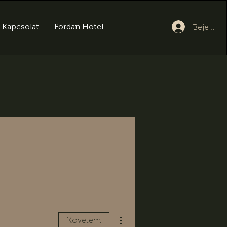
Kapcsolat
Fordan Hotel
Bejelent
További műveletek
Követem