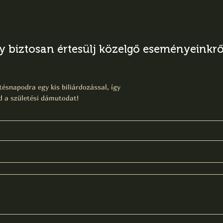
gy biztosan értesülj közelgő eseményeinkről
ésnapodra egy kis biliárdozással, így
 a születési dámutodat!