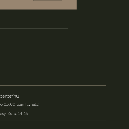
center.hu
6 (15:00 után hívható)
csy-Zs. u. 14-16
.