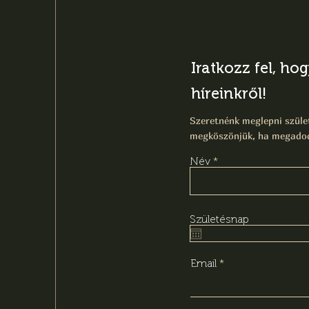
Iratkozz fel, ho
híreinkről!
Szeretnénk meglepni szület
megköszönjük, ha megadod
Név
Születésnap
Email