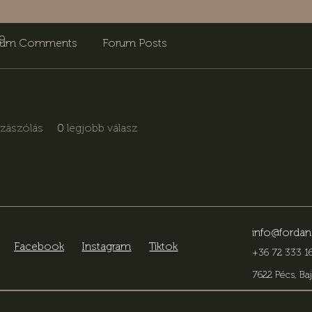
9.
rum Comments
Forum Posts
zzászólás
0
legjobb válasz
info@fordan
Facebook
Instagram
Tiktok
+36 72 333 16
7622 Pécs, Baj