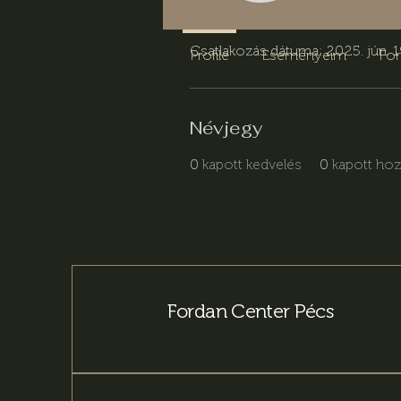
Adatlap
Csatlakozás dátuma: 2025. jún. 1
Profile
Eseményeim
Fo
Névjegy
0
kapott kedvelés
0
kapott ho
Fordan Center Pécs