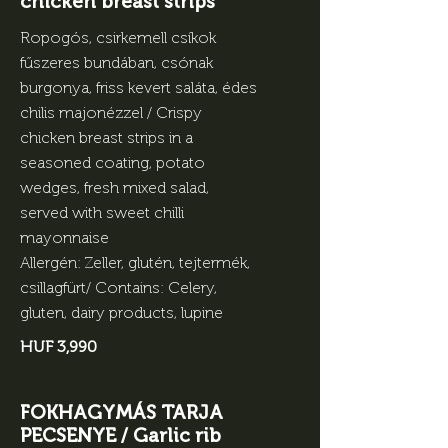
chicken breast strips
Ropogós, csirkemell csíkok
fűszeres bundában, csónak
burgonya, friss kevert saláta, édes
chilis majonézzel / Crispy
chicken breast strips in a
seasoned coating, potato
wedges, fresh mixed salad,
served with sweet chilli
mayonnaise
Allergén: Zeller, glutén, tejtermék,
csillagfürt/ Contains: Celery,
gluten, dairy products, lupine
HUF 3,990
FOKHAGYMÁS TARJA
PECSENYE / Garlic rib