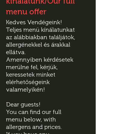
kínálatunk/Our full
menu offer
Kedves Vendégeink!
Teljes menü kínálatunkat
az alábbiakban találjátok,
allergénekkel és árakkal
ellátva.
Amennyiben kérdésetek
merülne fel, kérjük,
keressetek minket
elérhetőségeink
valamelyikén!
Dear guests!
You can find our full
menu below, with
allergens and prices.