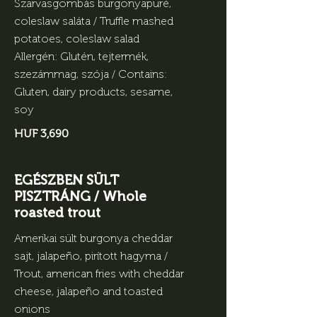
Szarvasgombás burgonyapüré,
coleslaw saláta / Truffle mashed
potatoes, coleslaw salad
Allergén: Glutén, tejtermék,
szezámmag, szója / Contains:
Gluten, dairy products, sesame,
soy
HUF 3,690
EGÉSZBEN SÜLT
PISZTRÁNG / Whole
roasted trout
Amerikai sült burgonya cheddar
sajt, jalapeño, pirított hagyma /
Trout, american fries with cheddar
cheese, jalapeño and toasted
onions