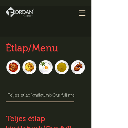
Étlap/Menu
Teljes étlap kínálatunk/Our full menu offer
Teljes étlap