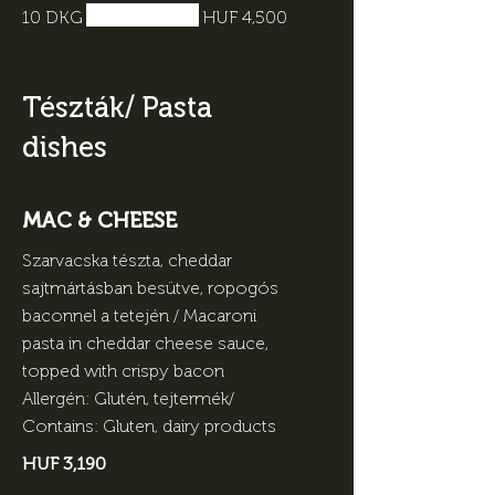
10 DKG
HUF 4,500
Tészták/ Pasta
dishes
MAC & CHEESE
Szarvacska tészta, cheddar
sajtmártásban besütve, ropogós
baconnel a tetején / Macaroni
pasta in cheddar cheese sauce,
topped with crispy bacon
Allergén: Glutén, tejtermék/
HUF 3,190