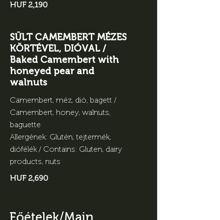
HUF 2,190
SÜLT CAMEMBERT MÉZES
KÖRTÉVEL, DIÓVAL /
Baked Camembert with
honeyed pear and
walnuts
Camembert, méz, dió, bagett /
Camembert, honey, walnuts,
baguette
Allergének: Glutén, tejtermék,
diófélék / Contains: Gluten, dairy
products, nuts
HUF 2,690
Főételek/Main