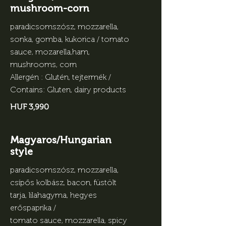
mushroom-corn
paradicsomszósz, mozzarella,
sonka, gomba, kukorica / tomato
sauce, mozarella,ham,
mushrooms, corn
Allergén : Glutén, tejtermék /
Contains: Gluten, dairy products
HUF 3,990
Magyaros/Hungarian
style
paradicsomszósz, mozzarella,
csípős kolbász, bacon, füstölt
tarja, lilahagyma, hegyes
erőspaprika /
tomato sauce, mozzarella, spicy