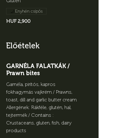
Gluten
Enyhén csípős
HUF 2,900
Előételek
GARNÉLA FALATKÁK /
Prawn bites
Garnéla, pirítós, kapros
fokhagymás vajkrém / Prawns,
toast, dill and garlic butter cream
Allergének: Rákféle, glutén, hal,
tejtermék / Contains :
Crustaceans, gluten, fish, dairy
products