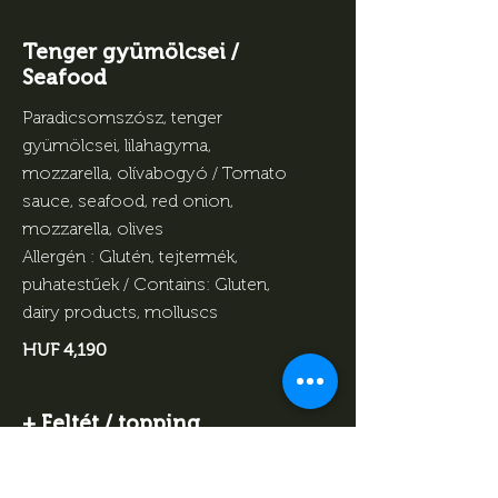
Tenger gyümölcsei /
Seafood
Paradicsomszósz, tenger
gyümölcsei, lilahagyma,
mozzarella, olívabogyó / Tomato
sauce, seafood, red onion,
mozzarella, olives
Allergén : Glutén, tejtermék,
puhatestűek / Contains: Gluten,
dairy products, molluscs
HUF 4,190
+ Feltét / topping
HUF 690