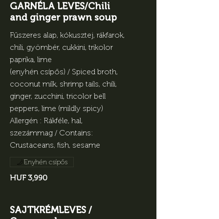
GARNÉLA LEVES/Chili
and ginger prawn soup
Fűszeres alap, kókusztej, rákfarok,
chili, gyömbér, cukkini, trikolor
paprika, lime
(enyhén csípős) / Spiced broth,
coconut milk, shrimp tails, chili,
ginger, zucchini, tricolor bell
peppers, lime (mildly spicy)
Allergén : Rákféle, hal,
szezámmag / Contains:
Crustaceans, fish, sesame
Enyhén csípős
HUF 3,990
SAJTKRÉMLEVES /