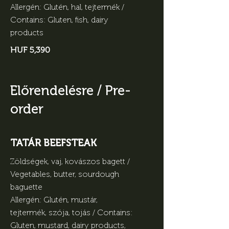
Allergén: Glutén, hal, tejtermék /
Contains: Gluten, fish, dairy
products
HUF 5,390
Előrendelésre / Pre-
order
TATÁR BEEFSTEAK
Zöldségek, vaj, kovászos bagett /
Vegetables, butter, sourdough
baguette
Allergén: Glutén, mustár,
tejtermék, szója, tojás / Contains:
Gluten, mustard, dairy products,