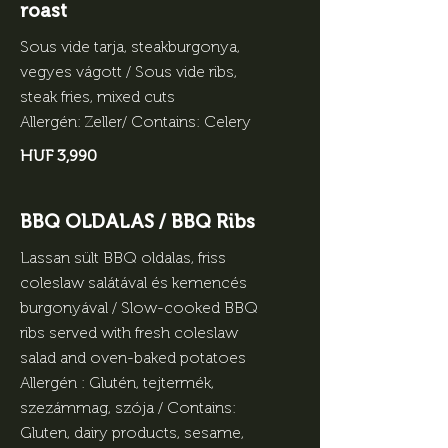
roast
Sous vide tarja, steakburgonya,
vegyes vágott / Sous vide ribs,
steak fries, mixed cuts
Allergén: Zeller/ Contains: Celery
HUF 3,990
BBQ OLDALAS / BBQ Ribs
Lassan sült BBQ oldalas, friss
coleslaw salátával és kemencés
burgonyával / Slow-cooked BBQ
ribs served with fresh coleslaw
salad and oven-baked potatoes
Allergén : Glutén, tejtermék,
szezámmag, szója / Contains:
Gluten, dairy products, sesame,