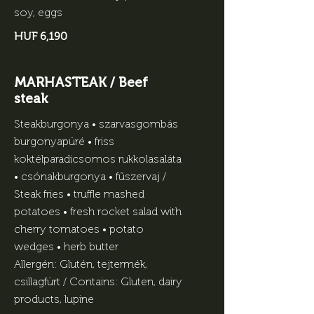
soy, eggs
HUF 6,190
MARHASTEAK / Beef
steak
Steakburgonya • szarvasgombás
burgonyapüré • friss
koktélparadicsomos rukkolasaláta
• csónakburgonya • fűszervaj /
Steak fries • truffle mashed
potatoes • fresh rocket salad with
cherry tomatoes • potato
wedges • herb butter
Allergén: Glutén, tejtermék,
csillagfürt / Contains: Gluten, dairy
products, lupine