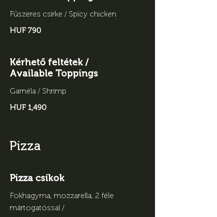
Fűszeres csirke / Spicy chicken
HUF 790
Kérhető feltétek /
Available Toppings
Garnéla / Shrimp
HUF 1,490
Pizza
Pizza csíkok
Fokhagyma, mozzarella, 2 féle
mártogatóssal /