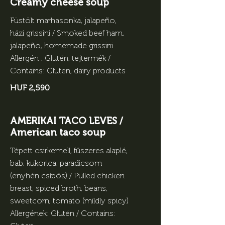
Creamy cheese soup
Füstölt marhasonka, jalapeño,
házi grissini / Smoked beef ham,
jalapeño, homemade grissini
Allergén : Glutén, tejtermék /
Contains: Gluten, dairy products
HUF 2,590
AMERIKAI TACO LEVES /
American taco soup
Tépett csirkemell, fűszeres alaplé,
bab, kukorica, paradicsom
(enyhén csípős) / Pulled chicken
breast, spiced broth, beans,
sweetcorn, tomato (mildly spicy)
Allergének: Glutén / Contains: