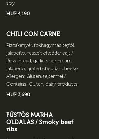
soy
HUF 4,190
CHILI CON CARNE
Pizzakenyér, fokhagymás tejföl,
jalapeño, reszelt cheddar sajt /
Pizza bread, garlic sour cream,
jalapeño, grated cheddar cheese
Allergén: Glutén, tejtermék/
Contains: Gluten, dairy products
HUF 3,690
FÜSTÖS MARHA
OLDALAS / Smoky beef
ribs