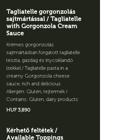
Tagliatelle gorgonzolás
sajtmártással / Tagliatelle
with Gorgonzola Cream
Sauce
Krémes gorgonzolás
sajtmártásban forgatott tagliatelle
tészta, gazdag és ínycsiklandó
ízekkel / Tagliatelle pasta in a
creamy Gorgonzola cheese
sauce, rich and delicious
Allergén: Glutén, tejtermék /
Contains: Gluten, dairy products
HUF 3,890
Kérhető feltétek /
Available Toppings