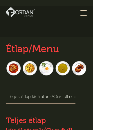
Étlap/Menu
Teljes étlap kínálatunk/Our full menu offer
Teljes étlap