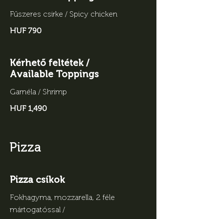
Fűszeres csirke / Spicy chicken
HUF 790
Kérhető feltétek /
Available Toppings
Garnéla / Shrimp
HUF 1,490
Pizza
Pizza csíkok
Fokhagyma, mozzarella, 2 féle
mártogatóssal /