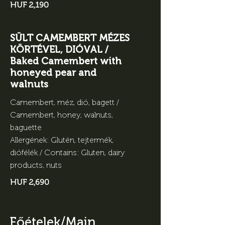
HUF 2,190
SÜLT CAMEMBERT MÉZES
KÖRTÉVEL, DIÓVAL /
Baked Camembert with
honeyed pear and
walnuts
Camembert, méz, dió, bagett /
Camembert, honey, walnuts,
baguette
Allergének: Glutén, tejtermék,
diófélék / Contains: Gluten, dairy
products, nuts
HUF 2,690
Főételek/Main