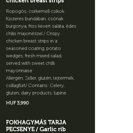
chicken breast strips
Ropogós, csirkemell csíkok
fűszeres bundában, csónak
burgonya, friss kevert saláta, édes
chilis majonézzel / Crispy
chicken breast strips in a
seasoned coating, potato
wedges, fresh mixed salad,
served with sweet chilli
mayonnaise
Allergén: Zeller, glutén, tejtermék,
csillagfürt/ Contains: Celery,
gluten, dairy products, lupine
HUF 3,990
FOKHAGYMÁS TARJA
PECSENYE / Garlic rib