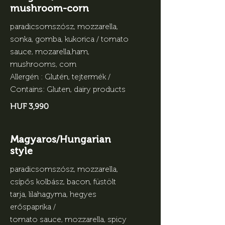
mushroom-corn
paradicsomszósz, mozzarella,
sonka, gomba, kukorica / tomato
sauce, mozarella,ham,
mushrooms, corn
Allergén : Glutén, tejtermék /
Contains: Gluten, dairy products
HUF 3,990
Magyaros/Hungarian
style
paradicsomszósz, mozzarella,
csípős kolbász, bacon, füstölt
tarja, lilahagyma, hegyes
erőspaprika /
tomato sauce, mozzarella, spicy