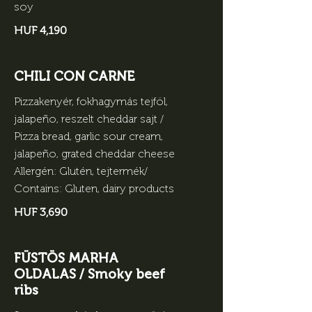
soy
HUF 4,190
CHILI CON CARNE
Pizzakenyér, fokhagymás tejföl,
jalapeño, reszelt cheddar sajt /
Pizza bread, garlic sour cream,
jalapeño, grated cheddar cheese
Allergén: Glutén, tejtermék/
Contains: Gluten, dairy products
HUF 3,690
FÜSTÖS MARHA
OLDALAS / Smoky beef
ribs