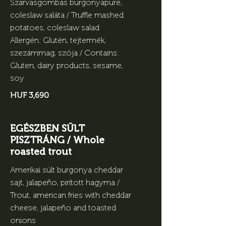
Szarvasgombás burgonyapüré,
coleslaw saláta / Truffle mashed
potatoes, coleslaw salad
Allergén: Glutén, tejtermék,
szezámmag, szója / Contains:
Gluten, dairy products, sesame,
soy
HUF 3,690
EGÉSZBEN SÜLT
PISZTRÁNG / Whole
roasted trout
Amerikai sült burgonya cheddar
sajt, jalapeño, pirított hagyma /
Trout, american fries with cheddar
cheese, jalapeño and toasted
onions