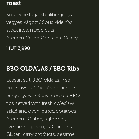
roast
Sous vide tarja, steakburgonya,
vegyes vágott / Sous vide ribs,
steak fries, mixed cuts
Allergén: Zeller/ Contains: Celery
HUF 3,990
BBQ OLDALAS / BBQ Ribs
Lassan sült BBQ oldalas, friss
coleslaw salátával és kemencés
burgonyával / Slow-cooked BBQ
ribs served with fresh coleslaw
salad and oven-baked potatoes
Allergén : Glutén, tejtermék,
szezámmag, szója / Contains:
Gluten, dairy products, sesame,