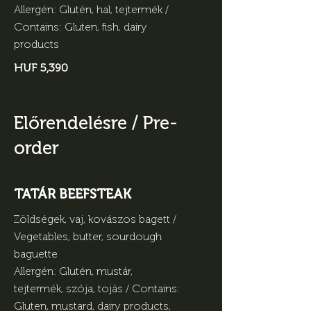
Allergén: Glutén, hal, tejtermék /
Contains: Gluten, fish, dairy
products
HUF 5,390
Előrendelésre / Pre-
order
TATÁR BEEFSTEAK
Zöldségek, vaj, kovászos bagett /
Vegetables, butter, sourdough
baguette
Allergén: Glutén, mustár,
tejtermék, szója, tojás / Contains:
Gluten, mustard, dairy products,