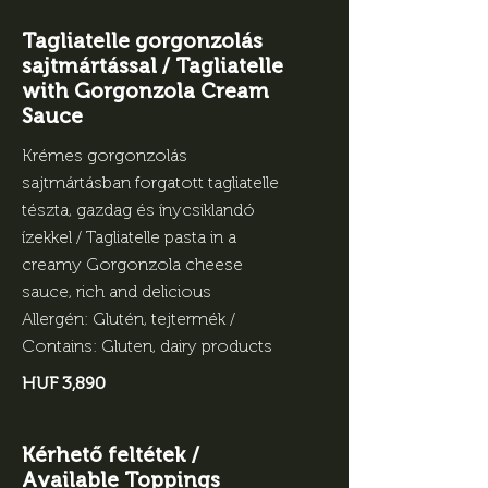
Tagliatelle gorgonzolás
sajtmártással / Tagliatelle
with Gorgonzola Cream
Sauce
Krémes gorgonzolás
sajtmártásban forgatott tagliatelle
tészta, gazdag és ínycsiklandó
ízekkel / Tagliatelle pasta in a
creamy Gorgonzola cheese
sauce, rich and delicious
Allergén: Glutén, tejtermék /
Contains: Gluten, dairy products
HUF 3,890
Kérhető feltétek /
Available Toppings