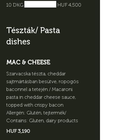
10 DKG
HUF 4,500
Tészták/ Pasta
dishes
MAC & CHEESE
Szarvacska tészta, cheddar
sajtmártásban besütve, ropogós
baconnel a tetején / Macaroni
pasta in cheddar cheese sauce,
topped with crispy bacon
Allergén: Glutén, tejtermék/
HUF 3,190