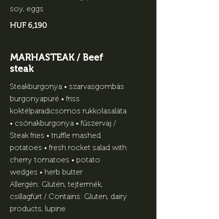
soy, eggs
HUF 6,190
MARHASTEAK / Beef
steak
Steakburgonya • szarvasgombás
burgonyapüré • friss
koktélparadicsomos rukkolasaláta
• csónakburgonya • fűszervaj /
Steak fries • truffle mashed
potatoes • fresh rocket salad with
cherry tomatoes • potato
wedges • herb butter
Allergén: Glutén, tejtermék,
csillagfürt / Contains: Gluten, dairy
products, lupine