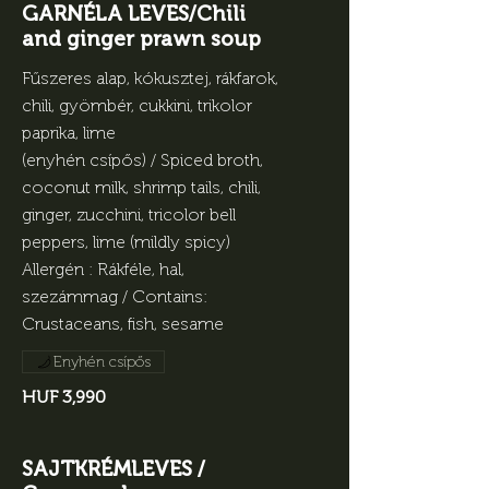
GARNÉLA LEVES/Chili
and ginger prawn soup
Fűszeres alap, kókusztej, rákfarok,
chili, gyömbér, cukkini, trikolor
paprika, lime
(enyhén csípős) / Spiced broth,
coconut milk, shrimp tails, chili,
ginger, zucchini, tricolor bell
peppers, lime (mildly spicy)
Allergén : Rákféle, hal,
szezámmag / Contains:
Crustaceans, fish, sesame
Enyhén csípős
HUF 3,990
SAJTKRÉMLEVES /