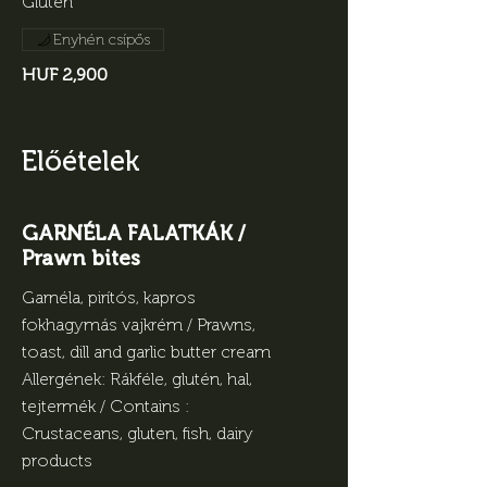
Gluten
Enyhén csípős
HUF 2,900
Előételek
GARNÉLA FALATKÁK /
Prawn bites
Garnéla, pirítós, kapros
fokhagymás vajkrém / Prawns,
toast, dill and garlic butter cream
Allergének: Rákféle, glutén, hal,
tejtermék / Contains :
Crustaceans, gluten, fish, dairy
products