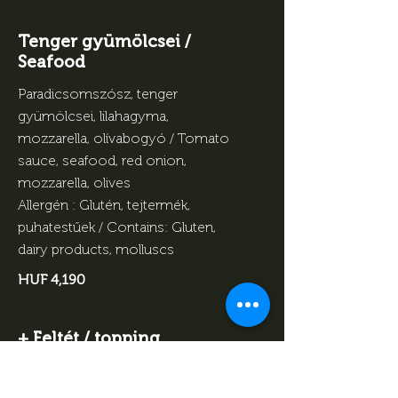
Tenger gyümölcsei /
Seafood
Paradicsomszósz, tenger
gyümölcsei, lilahagyma,
mozzarella, olívabogyó / Tomato
sauce, seafood, red onion,
mozzarella, olives
Allergén : Glutén, tejtermék,
puhatestűek / Contains: Gluten,
dairy products, molluscs
HUF 4,190
+ Feltét / topping
HUF 690