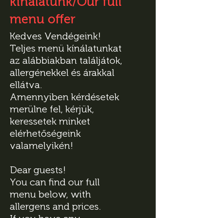
kínálatunk/Our full
menu offer
Kedves Vendégeink!
Teljes menü kínálatunkat
az alábbiakban találjátok,
allergénekkel és árakkal
ellátva.
Amennyiben kérdésetek
merülne fel, kérjük,
keressetek minket
elérhetőségeink
valamelyikén!
Dear guests!
You can find our full
menu below, with
allergens and prices.