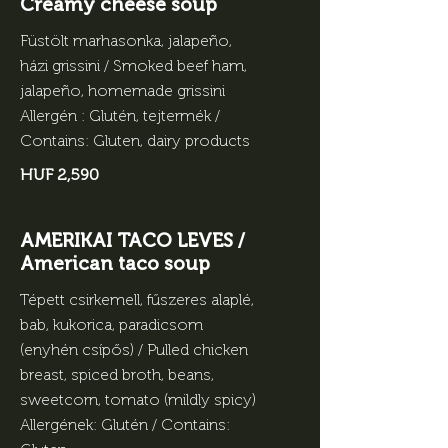
Creamy cheese soup
Füstölt marhasonka, jalapeño,
házi grissini / Smoked beef ham,
jalapeño, homemade grissini
Allergén : Glutén, tejtermék /
Contains: Gluten, dairy products
HUF 2,590
AMERIKAI TACO LEVES /
American taco soup
Tépett csirkemell, fűszeres alaplé,
bab, kukorica, paradicsom
(enyhén csípős) / Pulled chicken
breast, spiced broth, beans,
sweetcorn, tomato (mildly spicy)
Allergének: Glutén / Contains: