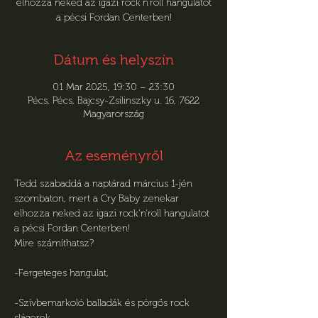
elhozza neked az igazi rock'n'roll hangulatot
a pécsi Fordan Centerben!
Dátum és helyszín
01 Mar 2025, 19:30 – 23:30
Pécs, Pécs, Bajcsy-Zsilinszky u. 16, 7622
Magyarország
Az eseményről
Tedd szabaddá a naptárad március 1-jén 
szombaton, mert a Cry Baby zenekar 
elhozza neked az igazi rock'n'roll hangulatot 
a pécsi Fordan Centerben!
Mire számíthatsz?
-Fergeteges hangulat,
-Szívbemarkoló balladák és pörgős rock 
slágerek