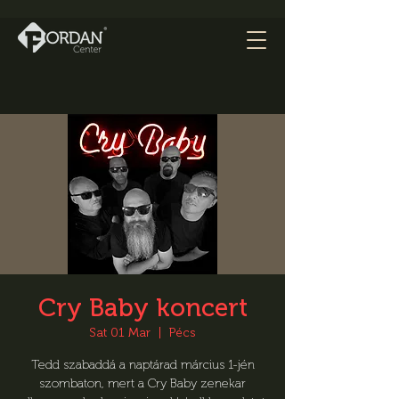
Cry Baby koncert
Sat 01 Mar
  |  
Pécs
Tedd szabaddá a naptárad március 1-jén
szombaton, mert a Cry Baby zenekar