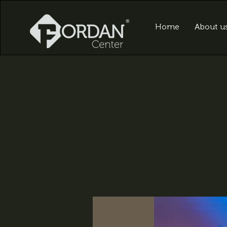
Home
About u