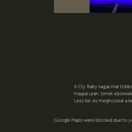
A Cry Baby tagjai már töb
maguk után. Ismét eljönnek
Less be, és meghozzuk a k
Google Maps were blocked due to you