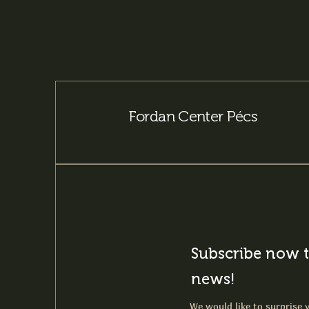
Fordan Center Pécs
Subscribe now t
news!
We would like to surprise y