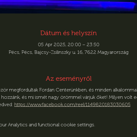
Dátum és helyszín
05 Apr 2025, 20:00 – 23:50
Pécs, Pécs, Bajcsy-Zsilinszky u. 16, 7622 Magyarország
Az eseményről
bször megfordultak Fordan Centerünkben, és minden alkalomma
 hozzánk, és mi ismét nagy örömmel várjuk őket! Milyen volt e
edved: 
https://www.facebook.com/reel/1149820183030605
r Analytics and functional cookie settings.