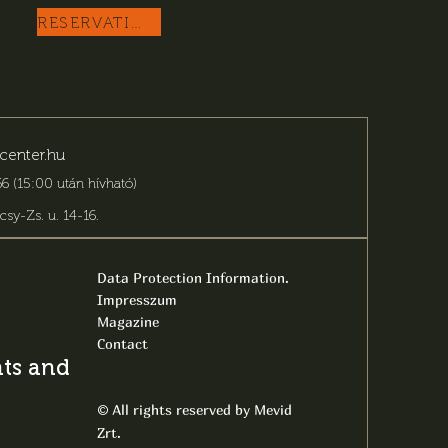
RESERVATION
center.hu
6 (15:00 után hívható)
csy-Zs. u. 14-16
.
Data Protection Information.
Impresszum
Magazine
Contact
s and latest
All rights reserved by Mevid
©
Zrt.