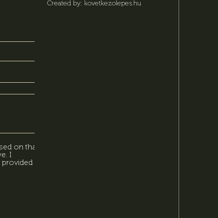
Created by: kovetkezolepes.hu
sed on that,
e. I
 provided in