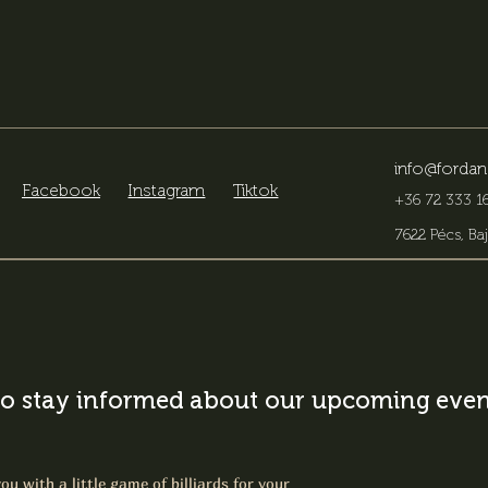
info@fordan
Facebook
Instagram
Tiktok
+36 72 333 16
7622 Pécs, Baj
o stay informed about our upcoming event
ou with a little game of billiards for your