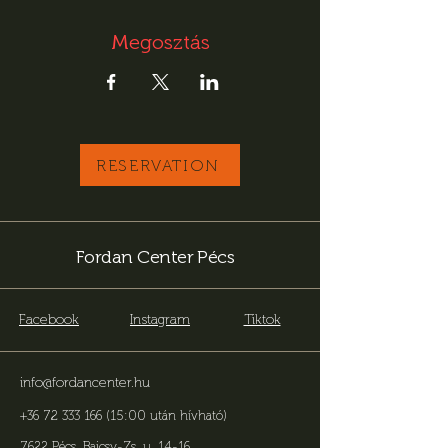
Megosztás
RESERVATION
Fordan Center Pécs
Facebook
Instagram
Tiktok
info@fordancenter.hu
+36 72 333 166 (15:00 után hívható)
7622 Pécs, Bajcsy-Zs. u. 14-16
.