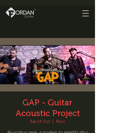
GAP - Guitar
Acoustic Project
Sat 14 Oct
  |  
Pécs
Akusztikus zene, a modern és régebbi stílus