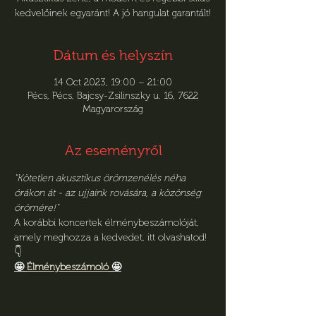
kedvelőinek egyaránt! A jó hangulat garantált!
Dátum és helyszín
14 Oct 2023, 19:00 – 21:00
Pécs, Pécs, Bajcsy-Zsilinszky u. 16, 7622
Magyarország
Az eseményről
"Kötetlen akusztikus örömzenélés néha 
órákon át - az ujjaink rovására, a közönség 
örömére!"
A korábbi koncertek élménybeszámolóját, 
amely meghozza a kedvedet, itt olvashatod! 
👇
🤩 
Élménybeszámoló
 🤩