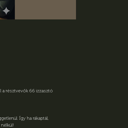
 a résztvevők 66 izzasztó 
tlenül. Így ha rákaptál, 
nélkül! 