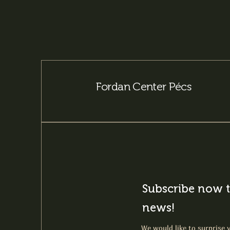
Fordan Center Pécs
Subscribe now t
news!
We would like to surprise y