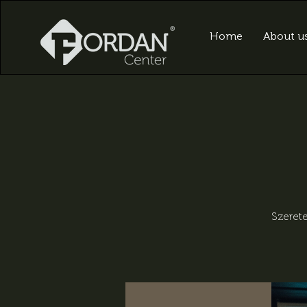
Home
About u
Szerete