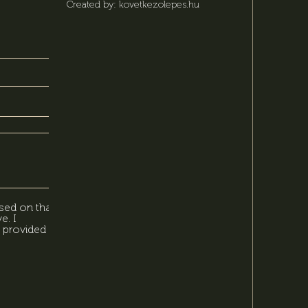
Created by: kovetkezolepes.hu
sed on that,
e. I
 provided in