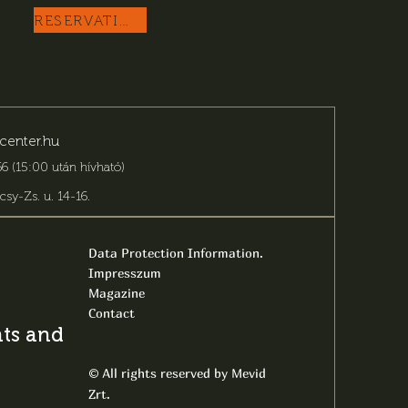
RESERVATION
center.hu
6 (15:00 után hívható)
csy-Zs. u. 14-16
.
Data Protection Information.
Impresszum
Magazine
Contact
s and latest
All rights reserved by Mevid
©
Zrt.