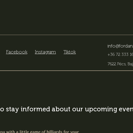
info@fordan
Facebook
Instagram
Tiktok
+36 72 333 16
7622 Pécs, Baj
o stay informed about our upcoming event
ou with a little game of billiards for your