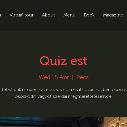
s
Virtual tour
About
Menu
Book
Magazine
Quiz est
Wed 15 Apr
  |  
Pécs
ttel várunk minden kvízezni, vacsora és italozás közben okoso
okoskodni vágyót szerdai megmérettetéseinkre.