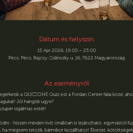
Dátum és helyszín
15 Apr 2026, 19:00 – 23:00
Pécs, Pécs, Bajcsy-Zsilinszky u. 16, 7622 Magyarország
Az eseményről
egérkezik a QUIZZONE Quiz est a Fordan Center falai közé, ahol
agukat! Jól hangzik ugye?
 szuper izgalmas estét!
ni - hiszen minden kvíz önállóan is lejátszható, egymástól függe
ha mégsem tetszik, bármikor kiszállhatsz! Élvezet, kötöttségek 