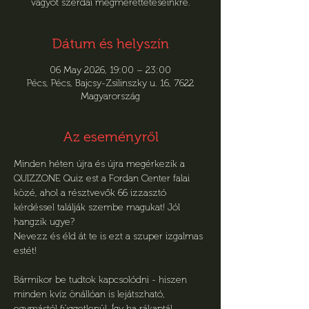
vágyót szerdai megmérettetéseinkre.
Dátum és helyszín
06 May 2026, 19:00 – 23:00
Pécs, Pécs, Bajcsy-Zsilinszky u. 16, 7622
Magyarország
Az eseményről
Minden héten újra és újra megérkezik a 
QUIZZONE Quiz est a Fordan Center falai 
közé, ahol a résztvevők 66 izzasztó 
kérdéssel találják szembe magukat! Jól 
hangzik ugye?
Nevezz és éld át te is ezt a szuper izgalmas 
estét!
Bármikor be tudtok kapcsolódni - hiszen 
minden kvíz önállóan is lejátszható, 
egymástól függetlenül. Így ha rákaptál, 