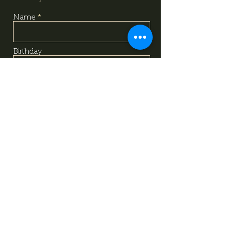
Name
Birthday
Email
I have read and understood the
content of the data protection
information, and based on that, I
voluntarily give my consent to
the processing of the personal
data provided above. I
acknowledge that I can withdraw
this consent at any time using
the contact details provided in
the information sheet. Data
Protection Information.
Data
Protection Information.