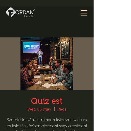
Quiz est
Wed 06 May
  |  
Pécs
Szeretettel várunk minden kvízezni, vacsora
és italozás közben okosodni vagy okoskodni