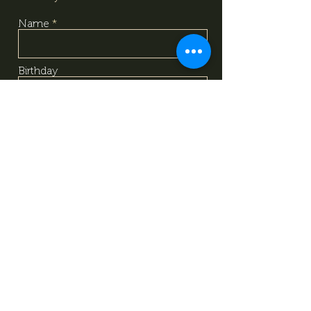
Name
Birthday
Email
I have read and understood the
content of the data protection
information, and based on that, I
voluntarily give my consent to
the processing of the personal
data provided above. I
acknowledge that I can withdraw
this consent at any time using
the contact details provided in
the information sheet. Data
Protection Information.
Data
Protection Information.