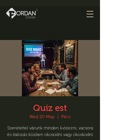
Quiz est
Wed 20 May
  |  
Pécs
Szeretettel várunk minden kvízezni, vacsora
és italozás közben okosodni vagy okoskodni