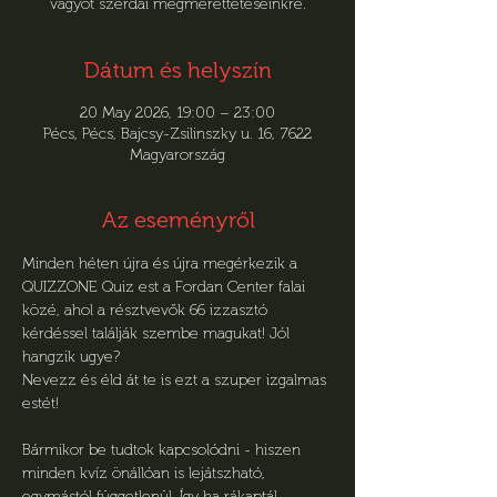
vágyót szerdai megmérettetéseinkre.
Dátum és helyszín
20 May 2026, 19:00 – 23:00
Pécs, Pécs, Bajcsy-Zsilinszky u. 16, 7622
Magyarország
Az eseményről
Minden héten újra és újra megérkezik a 
QUIZZONE Quiz est a Fordan Center falai 
közé, ahol a résztvevők 66 izzasztó 
kérdéssel találják szembe magukat! Jól 
hangzik ugye?
Nevezz és éld át te is ezt a szuper izgalmas 
estét!
Bármikor be tudtok kapcsolódni - hiszen 
minden kvíz önállóan is lejátszható, 
egymástól függetlenül. Így ha rákaptál, 