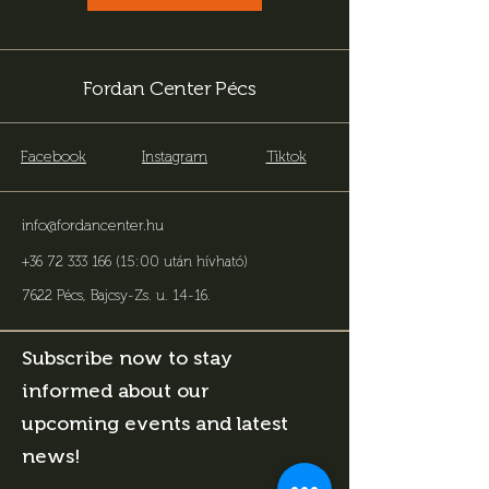
Fordan Center Pécs
Facebook
Instagram
Tiktok
info@fordancenter.hu
+36 72 333 166 (15:00 után hívható)
7622 Pécs, Bajcsy-Zs. u. 14-16
.
Subscribe now to stay
informed about our
upcoming events and latest
news!