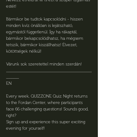
estét!
Bármikor be tudtok kapcsolódni - hiszen 
minden kvíz önállóan is lejátszható, 
egymástól függetlenül. Így ha rákaptál, 
bármikor bekapcsolódhatsz, ha mégsem 
tetszik, bármikor kiszállhatsz! Élvezet, 
kötöttségek nélkül! 
Várunk sok szeretettel minden szerdán!
________________________________________
______
EN
Every week, QUIZZONE Quiz Night returns 
to the Fordan Center, where participants 
face 66 challenging questions! Sounds good, 
right?
Sign up and experience this super exciting 
evening for yourself!