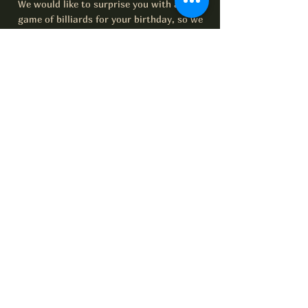
We would like to surprise you with a little
game of billiards for your birthday, so we
would appreciate it if you could provide
us with your date of birth!
Name
Birthday
Email
I have read and understood the
content of the data protection
information, and based on that, I
voluntarily give my consent to
the processing of the personal
data provided above. I
acknowledge that I can withdraw
this consent at any time using
the contact details provided in
the information sheet. Data
Protection Information.
Data