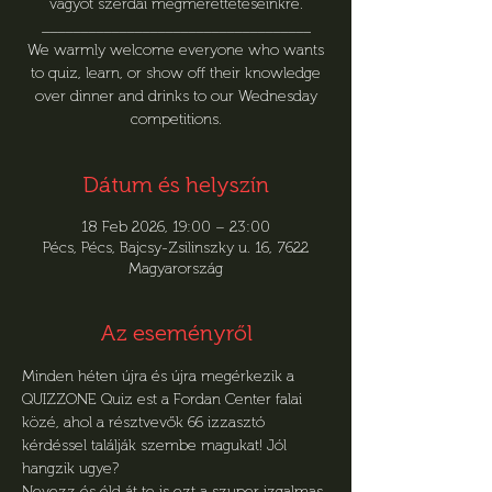
vágyót szerdai megmérettetéseinkre.
___________________________________
We warmly welcome everyone who wants
to quiz, learn, or show off their knowledge
over dinner and drinks to our Wednesday
competitions.
Dátum és helyszín
18 Feb 2026, 19:00 – 23:00
Pécs, Pécs, Bajcsy-Zsilinszky u. 16, 7622
Magyarország
Az eseményről
Minden héten újra és újra megérkezik a 
QUIZZONE Quiz est a Fordan Center falai 
közé, ahol a résztvevők 66 izzasztó 
kérdéssel találják szembe magukat! Jól 
hangzik ugye?
Nevezz és éld át te is ezt a szuper izgalmas 