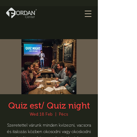
Quiz est/ Quiz night
Wed 18 Feb
  |  
Pécs
Szeretettel várunk minden kvízezni, vacsora
és italozás közben okosodni vagy okoskodni