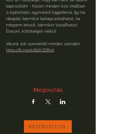
kapcsolódni - hiszen minden kvíz önállóan 
is lejátszható, egymástól függetlenül. Így ha 
rákaptál, bármikor bekapcsolódhatsz, ha 
mégsem tetszik, bármikor kiszállhatsz! 
Élvezet, kötöttségek nélkül! 
Várunk sok szeretettel minden szerdán!
https://fb.me/e/6btHZtBhd
Megosztás
RESERVATION