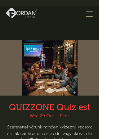
QUIZZONE Quiz est
Wed 29 Oct
  |  
Pécs
Szeretettel várunk minden kvízezni, vacsora
és italozás közben okosodni vagy okoskodni