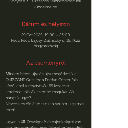
vágyót a XII. Országos Kvízbajnokságunk
küzdelmeibe.
Dátum és helyszín
29 Oct 2025, 19:00 – 23:00
Pécs, Pécs, Bajcsy-Zsilinszky u. 16, 7622
Magyarország
Az eseményről
Minden héten újra és újra megérkezik a 
QUIZZONE Quiz est a Fordan Center falai 
közé, ahol a résztvevők 66 izzasztó 
kérdéssel találják szembe magukat! Jól 
hangzik ugye?
Nevezz és éld át te is ezt a szuper izgalmas 
estét!
Ugyan a XII. Országos Kvízbajnokságról van 
szó, ám szépsége, hogy bármikor be tudtok 