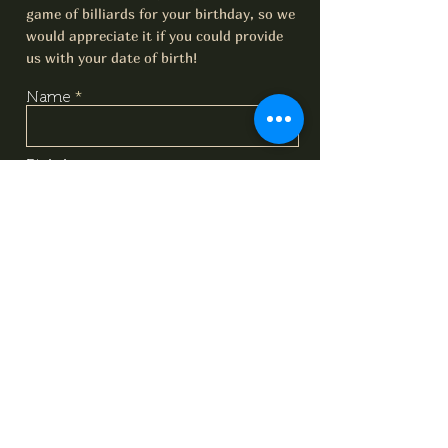
game of billiards for your birthday, so we
would appreciate it if you could provide
us with your date of birth!
Name
Birthday
Email
I have read and understood the
content of the data protection
information, and based on that, I
voluntarily give my consent to
the processing of the personal
data provided above. I
acknowledge that I can withdraw
this consent at any time using
the contact details provided in
the information sheet. Data
Protection Information.
Data
Protection Information.