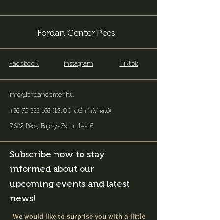
Fordan Center Pécs
Facebook
Instagram
Tiktok
info@fordancenter.hu
+36 72 333 166 (15:00 után hívható)
7622 Pécs, Bajcsy-Zs. u. 14-16
.
Subscribe now to stay
informed about our
upcoming events and latest
news!
We would like to surprise you with a little