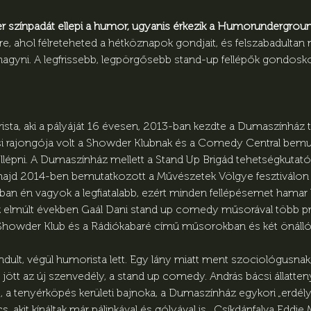
er színpadát ellepi a humor, ugyanis érkezik a Humorundergroun
, ahol félreteheted a hétköznapok gondjait, és felszabadultan n
yni. A legfrissebb, legpörgősebb stand-up fellépők gondoskod
rista, aki a pályáját 16 évesen, 2013-ban kezdte a Dumaszínház t
iási rajongója volt a Showder Klubnak és a Comedy Central bem
ellépni. A Dumaszínház mellett a Stand Up Brigád tehetségkutató 
 majd 2014-ben bemutatkozott a Művészetek Völgye fesztiválon i
tban én vagyok a legfiatalabb, ezért minden fellépésemet hamar 
 Az elmúlt években Gaál Dani stand up comedy műsorával több p
 Showder Klub és a Rádiókabaré című műsorokban és két önálló 
dult, végül humorista lett. Egy lány miatt ment szociológusnak
d jött az új szenvedély, a stand up comedy. András bácsi állatten
 a tenyérköpés kerületi bajnoka, a Dumaszínház egykori „erdél
 akit kínáltak már pálinkával és gólyával is. „Csíkdánfalva Eddie