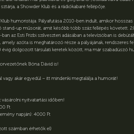
ztárja, a Showder Klub és a rádiókabaré fellépője.
Klub humoristája. Pályafutása 2010-ben indult, amikor hosszas
lső stand-up műsorát, amit később több száz fellépés követett.
n az Esti Frizbi szilveszteri adásában a televízióban is debütál
amely azóta is meghatározó része a pályájának, rendszeres fell
0 évig dolgozott társulati keretek között, ma már szabadúszó hu
orvezetőnek Bóna Dávid is!
l vagy akár egyedül – itt mindenki megtalálja a humorát!
vásárolni nyitvatartási időben!
00 Ft
emény napján): 4000 Ft
zott számban érhetők el)