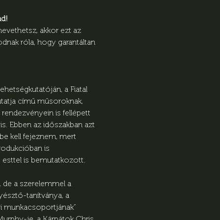
d! 
evethetsz, akkor ezt az 
nak róla, hogy garantáltan 
ehetségkutatóján, a Fiatal 
utatja című műsoroknak, 
rendezvényein is fellépett 
s. Ebben az időszakban azt 
be kell fejeznem, mert 
rodukcióban is 
esttel is bemutatkozott.
, de a szerelemmel a 
yésztő-tanítványa, a 
yi munkacsoportjának” 
 Murphy-je, a Kárpátok Chris 