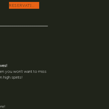
RESERVATION
_________________________
ves! 
hen you won’t want to miss 
high spirits!
re!