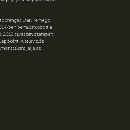
 töprengés után, remegő 
 2014-ben bemutatkozott a 
t. 2018 tavaszán szerepelt 
épőként. A televíziós 
moristaként járja az 