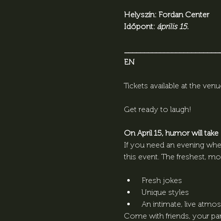
Helyszín: Fordan Center
Időpont: 
április 15.
________________________
EN
Tickets available at the venu
Get ready to laugh! 
On April 15, humor will tak
If you need an evening wher
this event. The freshest, m
 Fresh jokes
 Unique styles
 An intimate, live atmo
Come with friends, your pa