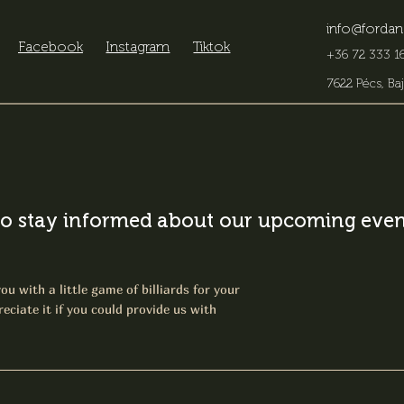
info@fordan
Facebook
Instagram
Tiktok
+36 72 333 16
7622 Pécs, Baj
o stay informed about our upcoming event
ou with a little game of billiards for your
eciate it if you could provide us with