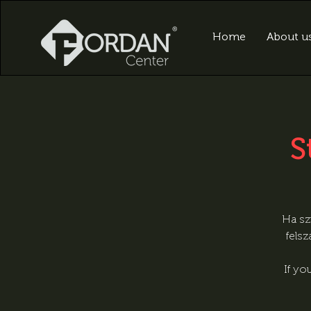
Home
About u
S
Ha sz
fels
If yo