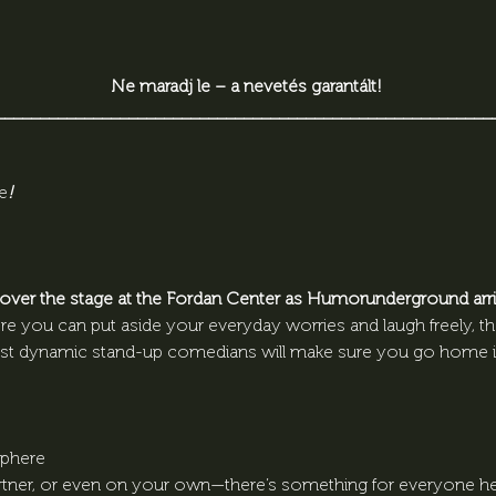
Ne maradj le – a nevetés garantált! 
________________________________________________________
e
!
e over the stage at the Fordan Center as Humorunderground arri
e you can put aside your everyday worries and laugh freely, t
ost dynamic stand-up comedians will make sure you go home in 
sphere
rtner, or even on your own—there’s something for everyone he