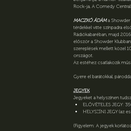
Rock-ja, A Comedy Central s
MACZKÓ ÁDÁM
 a Showder 
térdekkel vitte színpadra e
Rádiókabaréban, majd 2016-ba
először a Showder Klubban, 
szereplések mellett közel 1
országot.
Az estéhez csatlakozik műs
Gyere el barátokkal, párodda
JEGYEK
Jegyeket a helyszínen tudsz 
ELŐVÉTELES JEGY: 35
HELYSZÍNI JEGY (az es
(Figyelem: A jegyek korláto