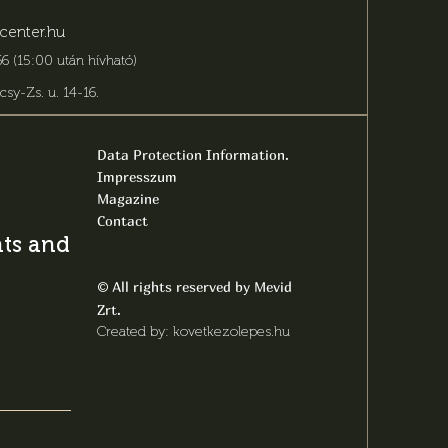
center.hu
6 (15:00 után hívható)
csy-Zs. u. 14-16
.
Data Protection Information.
Impresszum
Magazine
Contact
s and latest
All rights reserved by Mevid
©
Zrt.
Created by: kovetkezolepes.hu