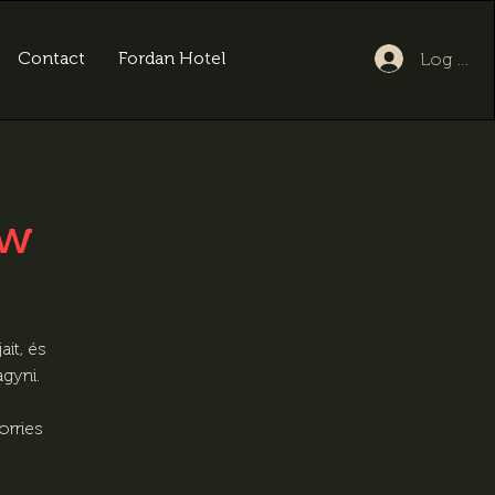
Contact
Fordan Hotel
Log In
ow
it, és
gyni.
orries