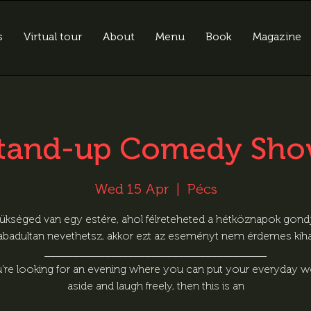
s
Virtual tour
About
Menu
Book
Magazine
tand-up Comedy Sh
Wed 15 Apr
  |  
Pécs
ükséged van egy estére, ahol félreteheted a hétköznapok gondja
zabadultan nevethetsz, akkor ezt az eseményt nem érdemes kiha
________________________________________
u’re looking for an evening where you can put your everyday w
aside and laugh freely, then this is an