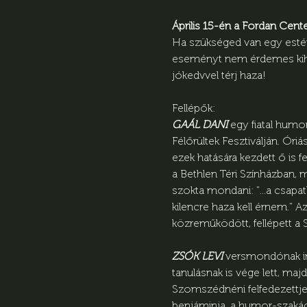
Április 15-én a Fordan Cent
Ha szükséged van egy estére
eseményt nem érdemes kihag
jókedvvel térj haza!
Fellépők:
GAÁL DANI
 egy fiatal humo
Félőrültek Fesztiválján. Ór
ezek hatására kezdett ő is f
a Bethlen Téri Színházban,
szokta mondani: "...a csapa
kilencre haza kell érnem."
közreműködött, fellépett a
ZSÓK LEVI
 versmondónak in
tanulásnak is vége lett, maj
Szomszédnéni felfedezettje,
benjáminja, a humor-szakács,