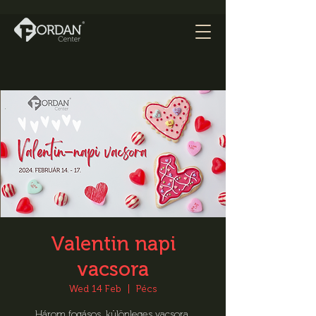
Valentin napi
vacsora
Wed 14 Feb
  |  
Pécs
Három fogásos, különleges vacsora,