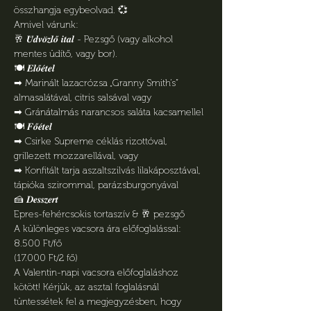
összhangja egybeolvad. 💞
Amivel várunk:
🥂 𝑼̈𝒅𝒗𝒐̈𝒛𝒍𝒐̋ 𝒊𝒕𝒂𝒍 - Pezsgő (vagy alkohol 
mentes üdítő, vagy bor).
🍽️ 𝑬𝒍𝒐̋𝒆́𝒕𝒆𝒍
➡︎ Marinált lazacrózsa „Granny Smith’s” 
almasalátával, citris salsával vagy
➡︎ Gránátalmás narancsos saláta kacsamellel
🍽️ 𝑭𝒐̋𝒆́𝒕𝒆𝒍
➡︎ Csirke Supreme céklás rizottóval, 
grillezett mozzarellával, vagy
➡︎ Konfitált tarja aszaltszilvás lilakáposztával, 
tápióka szirommal, parázsburgonyával
🍰 𝑫𝒆𝒔𝒔𝒛𝒆𝒓𝒕
Epres-fehércsokis tortaszív & 🥂 pezsgő
A különleges vacsora ára előfoglalással:
8.500 Ft/fő 
(17.000 Ft/2 fő)
A Valentin-napi vacsora előfoglaláshoz 
kötött! Kérjük, az asztal foglalásnál 
tüntessétek fel a megjegyzésben, hogy 