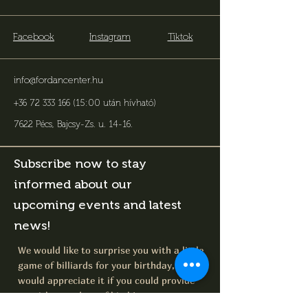
Facebook
Instagram
Tiktok
info@fordancenter.hu
+36 72 333 166 (15:00 után hívható)
7622 Pécs, Bajcsy-Zs. u. 14-16
.
Subscribe now to stay
informed about our
upcoming events and latest
news!
We would like to surprise you with a little
game of billiards for your birthday, so we
would appreciate it if you could provide
us with your date of birth!