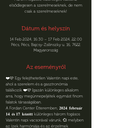
elsődlegesen a szerelmeseknek, de nem
csak a szerelmeseknek!
Dátum és helyszín
14 Feb 2024, 16:30 – 17 Feb 2024, 22:00
Pécs, Pécs, Bajcsy-Zsilinszky u. 16, 7622
Magyarország
Az eseményről
❤️🩷 Egy felejthetetlen Valentin napi este, 
ahol a szerelem és a gasztronómia 
találkozik ❤️🩷 Igazán különleges alkalom 
arra, hogy megünnepeljétek egymást finom 
falatok társaságában.
A Fordan Center Étteremben, 𝟐𝟎𝟐𝟒. 𝐟𝐞𝐛𝐫𝐮𝐚́𝐫 
𝟏𝟒. 𝐞́𝐬 𝟏𝟕. 𝐤𝐨̈𝐳𝐨̈𝐭𝐭 különleges három fogásos 
Valentin napi vacsorával várunk, 💞 melyben 
az ízek harmóniája és az érzelmek 