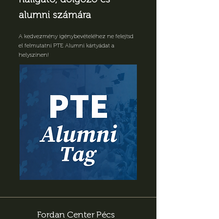
alumni számára
A kedvezmény igénybevételéhez ne felejtsd
el felmutatni PTE Alumni kártyádat a
helyszínen!
Fordan Center Pécs