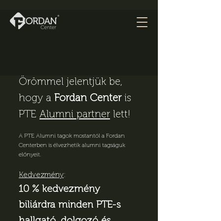
Örömmel jelentjük be,
hogy a
Fordan Center
is
PTE
Alumni partner
lett!
A PTE Alumni tagok mostantól a Fordan
Centerben is élvezhetik alumni tagságuk
előnyeit.
Kedvezmény
:
10 % kedvezmény
biliárdra minden PTE-s
hallgató, dolgozó és