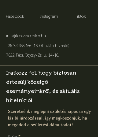
Facebook
Instagram
Tiktok
info@fordancenter.hu
+36 72 333 166 (15:00 után hívható)
7622 Pécs, Bajcsy-Zs. u. 14-16
.
Iratkozz fel, hogy biztosan
értesülj közelgő
eseményeinkről, és aktuális
híreinkről!
Szeretnénk meglepni születésnapodra egy
kis biliárdozással, így megköszönjük, ha
megadod a születési dámutodat!
Név