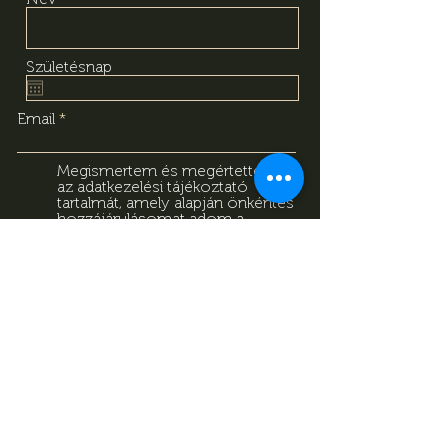
Születésnap
Email
Megismertem és megértettem
az adatkezelési tájékoztató
tartalmát, amely alapján önkéntes
hozzájárulásomat adom a
fentiekben megadott személyes
adataim kezeléséhez. Tudomásul
veszem, hogy jelen
hozzájárulásomat bármikor
visszavonhatom a
tájékoztatóban megadott
elérhetőségeken.
Adatkezelési
Tájékoztató