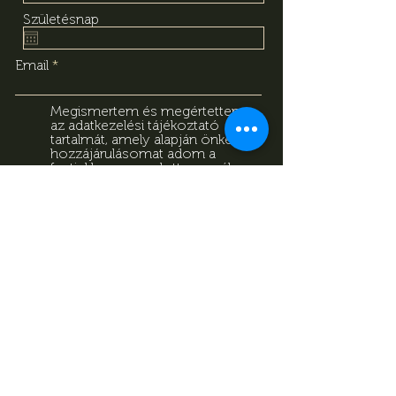
Születésnap
Email
Megismertem és megértettem
az adatkezelési tájékoztató
tartalmát, amely alapján önkéntes
hozzájárulásomat adom a
fentiekben megadott személyes
adataim kezeléséhez. Tudomásul
veszem, hogy jelen
hozzájárulásomat bármikor
visszavonhatom a
tájékoztatóban megadott
elérhetőségeken.
Adatkezelési
Tájékoztató
Feliratkozás