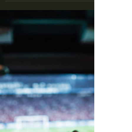
Center biliárdklubjában megtörtént a
biliárdasztalok posztócseréje! Gyere és
próbáld ki!