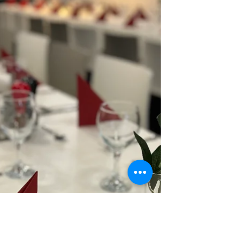
Az elmúlt időszakban sokat gondolkodtunk
azon, hogyan tudnánk még többet adni
nektek annál, amit eddig megszokhattatok
nálunk. A válasz végül egyértelmű lett: ideje
megújulni. Örömmel jelentjük be, hogy
hamarosan teljesen megújul az étlapunk!