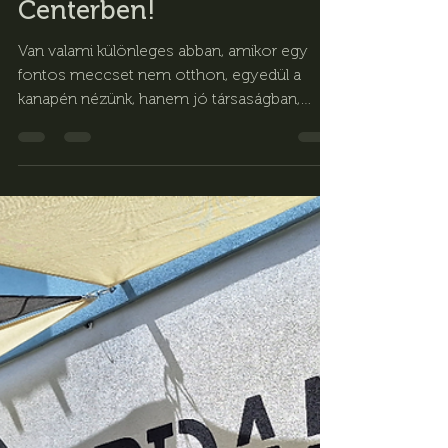
Fordan Center Pécs
jún. 15.
1 perc olvasás
Nézzük együtt a VB-
meccseket a FORDAN
Centerben!
Van valami különleges abban, amikor egy
fontos meccset nem otthon, egyedül a
kanapén nézünk, hanem jó társaságban,
közösen szurkolva, igazi meccshangulatban.
A világbajnokság mindig többről szól, mint a
fociról: közös élményekről, nagy
pillanatokról, emlékezetes gólokról és arról
az érzésről, amikor egy egész társaság
egyszerre ugrik fel a helyéről. A FORDAN
Center pontosan ezt az élményt hozza el a
VB idejére.