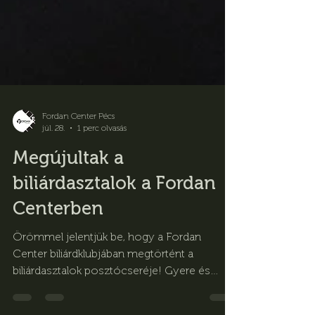
Fordan Center Pécs
júl. 28.
1 perc olvasás
Megújultak a
biliárdasztalok a Fordan
Centerben
Örömmel jelentjük be, hogy a Fordan