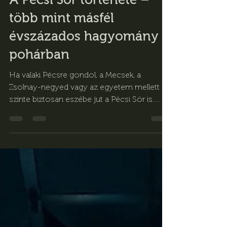
4 nappal ezelőtt
1 perc olvasás
A Pécsi Sör története –
több mint másfél
évszázados hagyomány a
pohárban
Ha valaki Pécsre gondol, a Mecsek, a
Zsolnay-negyed vagy az egyetem mellett
szinte biztosan eszébe jut a Pécsi Sör is.
Nem véletlenül: Magyarország egyik
legismertebb sörmárkája több mint 170 éve
része a város történelmének, és mára igazi
helyi büszkeséggé vált.