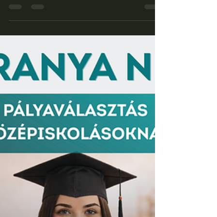
Nyár, játék, hűsölés –
nálunk minden is belefér
Nálunk nyáron is lehet lazítani a teraszon,
koktéllal, limonádéval vagy egy sörrel a
kézben, aztán amikor jól esik, jöhet egy kis
biliárd vagy darts bent, hűvösben.