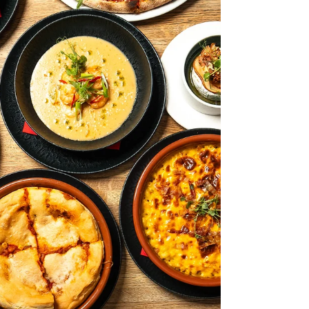
mutatunk be több lehetséges élet- és
karrierutat a középiskolás fiataloknak.