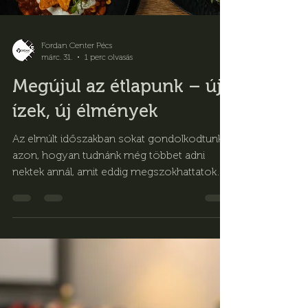
Fordan Center Pécs
márc. 31.
1 perc olvasás
Megújul az étlapunk – új
ízek, új élmények