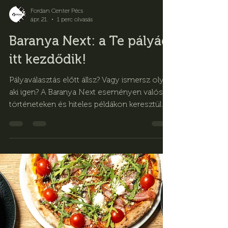
Fordan Center Pécs
ápr. 21.
1 perc olvasás
Baranya Next: a Te pályád
itt kezdődik!
Pályaválasztás előtt állsz? Vagy ismersz olyat,
aki igen? A Baranya Next eseményen valós
történeteken és hiteles példákon keresztül