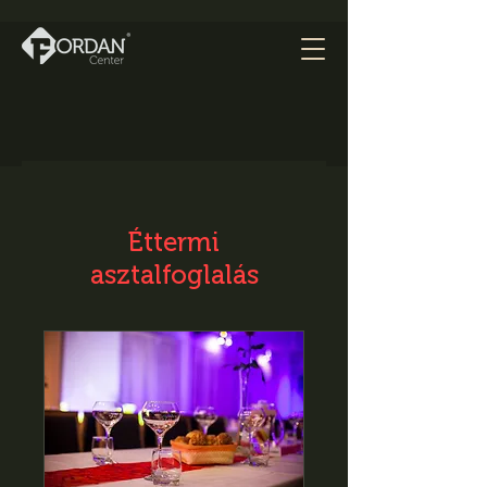
Éttermi
asztalfoglalás