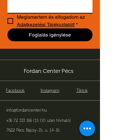
Megismertem és elfogadom az 
Adatkezelési Tájékoztatót!
*
Foglalás igénylése
Fordan Center Pécs
Facebook
Instagram
Tiktok
info@fordancenter.hu
+36 72 333 166 (15:00 után hívható)
7622 Pécs, Bajcsy-Zs. u. 14-16
.