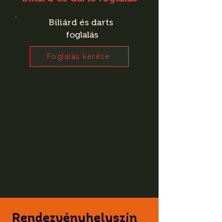
Biliárd és darts
foglalás
Foglalás kérése
Rendezvényhelyszín 