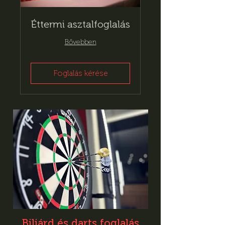
Éttermi asztalfoglalás
Bővebben
Foglalás kérése
Biliárd és darts foglalás