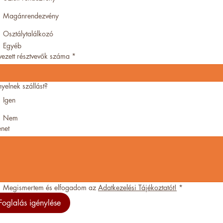
Magánrendezvény
Osztálytalálkozó
Egyéb
vezett résztvevők száma
*
nyelnek szállást?
Igen
Nem
net
Megismertem és elfogadom az 
Adatkezelési Tájékoztatót!
*
Foglalás igénylése