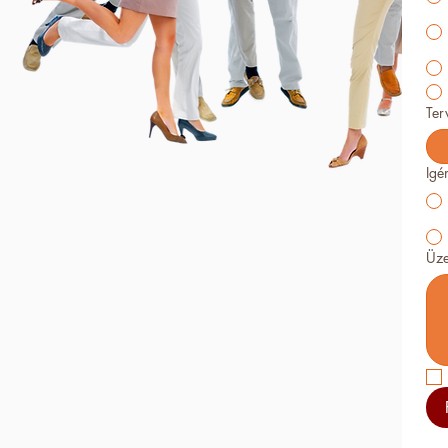
Ter
Igé
Üze