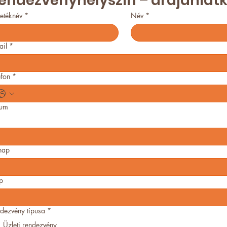
endezvényhelyszín – árajánlat
etéknév
*
Név
*
ail
*
efon
*
tum
nap
p
dezvény típusa
*
Üzleti rendezvény