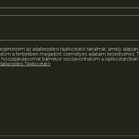
értettem az adatkezelési tájékoztató tartalmát, amely alapjá
adom a fentiekben megadott személyes adataim kezeléséhez.
 hozzájárulásomat bármikor visszavonhatom a tájékoztatóba
datkezelési Tájékoztató