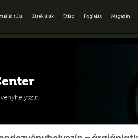
tuális túra
Játék árak
Étlap
Foglalás
Magazin
Center
zvényhelyszín