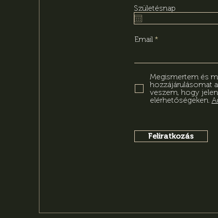
Születésnap
Email
Megismertem és meg
hozzájárulásomat 
veszem, hogy jelen
elérhetőségeken.
A
Feliratkozás