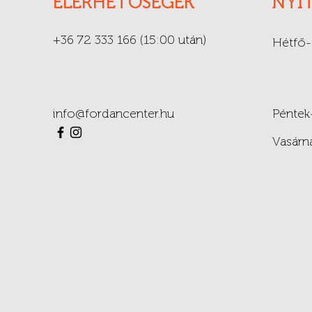
ELÉRHETŐSÉGEK
NYI
+36 72 333 166
(15:00 után)
Hétfő-
info@fordancenter.hu
Péntek
Vasárn