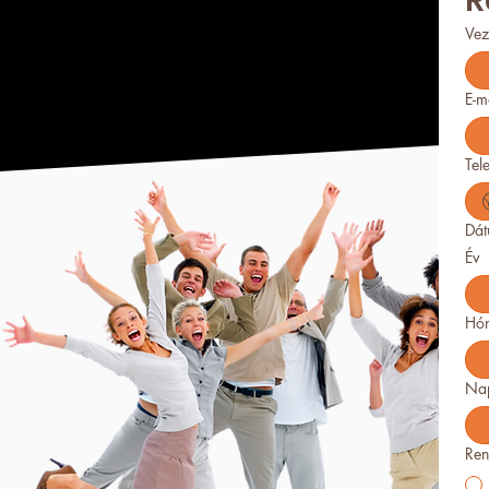
R
Vez
E-m
Tel
Dá
Év
Hó
Na
Ren