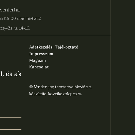
center.hu
6 (15:00 után hívható)
csy-Zs. u. 14-16
.
Adatkezelési Tájékoztató
Impresszum
Magazin
Kapcsolat
, és aktuális
© Minden jog fenntartva Mevid zrt.
készítette:
kovetkezolepes.hu