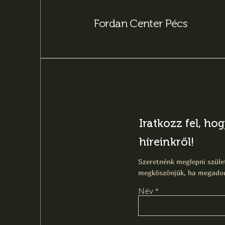
Fordan Center Pécs
Iratkozz fel, ho
híreinkről!
Szeretnénk meglepni szület
megköszönjük, ha megadod
Név