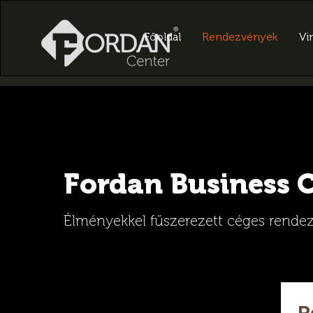
Főoldal
Rendezvények
Vir
Fordan Business 
Élményekkel fűszerezett c
éges rende