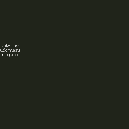
n önkéntes
 Tudomásul
n megadott