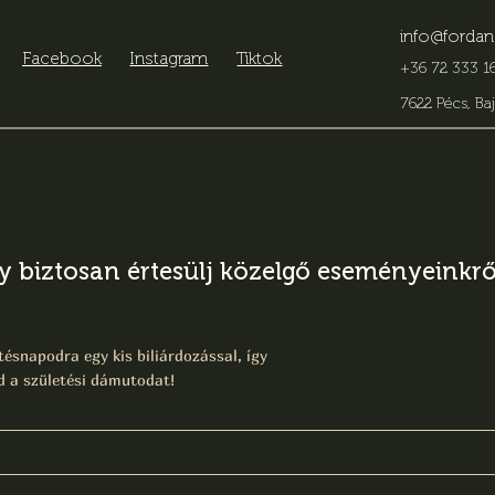
info@fordan
Facebook
Instagram
Tiktok
+36 72 333 16
7622 Pécs, Baj
gy biztosan értesülj közelgő eseményeinkről
ésnapodra egy kis biliárdozással, így
 a születési dámutodat!