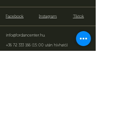
Facebook
Instagram
Tiktok
info@fordancenter.hu
+36 72 333 166 (15:00 után hívható)
7622 Pécs, Bajcsy-Zs. u. 14-16
.
Subscribe now to stay
informed about our
upcoming events and latest
news!
We would like to surprise you with a little
game of billiards for your birthday, so we
would appreciate it if you could provide
us with your date of birth!