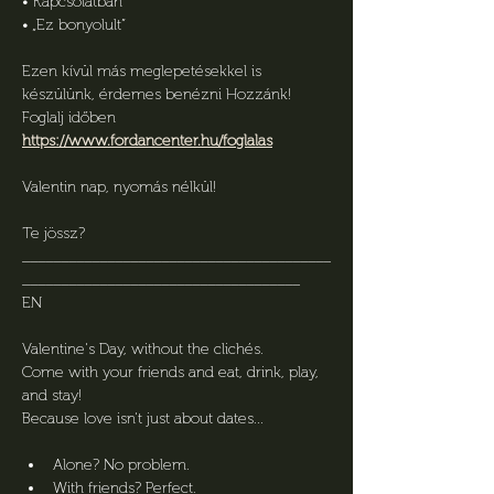
• Kapcsolatban
• „Ez bonyolult”
Ezen kívül más meglepetésekkel is 
készülünk, érdemes benézni Hozzánk!
Foglalj időben 
https://www.fordancenter.hu/foglalas
Valentin nap, nyomás nélkül!
Te jössz?
________________________________________
____________________________________
EN
Valentine's Day, without the clichés.
Come with your friends and eat, drink, play, 
and stay!
Because love isn't just about dates...
Alone? No problem.
With friends? Perfect.