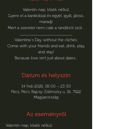
Valentin-nap, klisék nélkül.
Gyere el a barátokkal és egyél, igyál, játssz,
maradj!
Mert a szeretet nem csak a randikról szól…
__________________________
Valentine's Day, without the clichés.
Come with your friends and eat, drink, play,
and stay!
Because love isn't just about dates...
Dátum és helyszín
14 Feb 2026, 18:00 – 23:30
Pécs, Pécs, Bajcsy-Zsilinszky u. 16, 7622
Magyarország
Az eseményről
Valentin-nap, klisék nélkül.