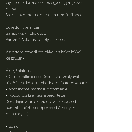
Gyere el a barátokkal és egyél, igyál, játssz, 
maradj!
Mert a szeretet nem csak a randikról szól…
Egyedül? Nem baj.
Barátokkal? Tökéletes.
Párban? Akkor is jó helyen jártok.
Az estére egyedi ételekkel és koktélokkal 
készülünk!
Ételajánlatunk:
• Csirke saltimbocca (sonkával, zsályával 
tűzdelt csirkével) - cheddaros burgonyapüré
• Vörösboros marhasült dödöllével
• Roppanós krémes, eperöntettel
Koktélajánlatunk a kapcsolati státuszod 
szerint is kérheted (persze bárhogyan 
máshogy is ):
• Szingli