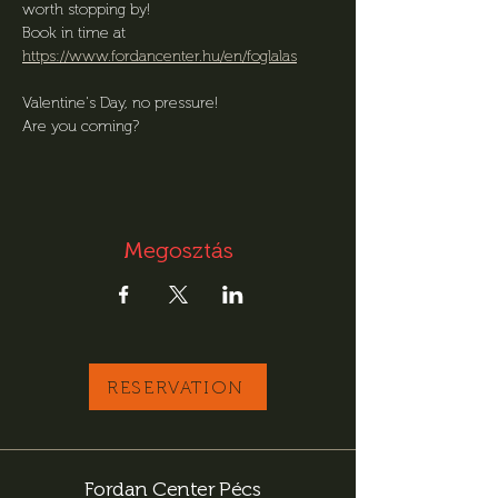
worth stopping by!
Book in time at 
https://www.fordancenter.hu/en/foglalas
Valentine's Day, no pressure!
Are you coming?
Megosztás
RESERVATION
Fordan Center Pécs