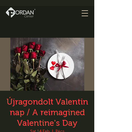
Újragondolt Valentin
nap / A reimagined
Valentine's Day
Sat 14 Feb
  |  
Pécs