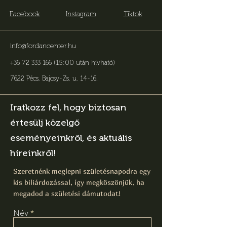
Facebook
Instagram
Tiktok
info@fordancenter.hu
+36 72 333 166 (15:00 után hívható)
7622 Pécs, Bajcsy-Zs. u. 14-16
.
Iratkozz fel, hogy biztosan
értesülj közelgő
eseményeinkről, és aktuális
híreinkről!
Szeretnénk meglepni születésnapodra egy
kis biliárdozással, így megköszönjük, ha
megadod a születési dámutodat!
Név