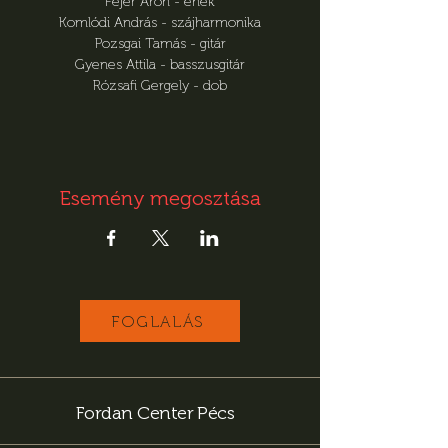
Fejér Áron - ének
Komlódi András - szájharmonika
Pozsgai Tamás - gitár
Gyenes Attila - basszusgitár
Rózsafi Gergely - dob
Esemény megosztása
FOGLALÁS
Fordan Center Pécs