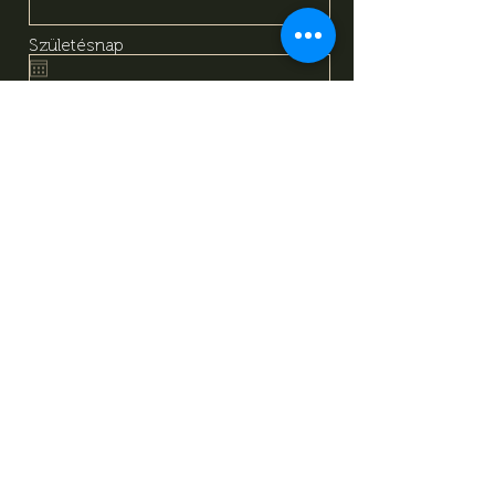
Születésnap
Email
Megismertem és megértettem
az adatkezelési tájékoztató
tartalmát, amely alapján önkéntes
hozzájárulásomat adom a
fentiekben megadott személyes
adataim kezeléséhez. Tudomásul
veszem, hogy jelen
hozzájárulásomat bármikor
visszavonhatom a
tájékoztatóban megadott
elérhetőségeken.
Adatkezelési
Tájékoztató
Feliratkozás