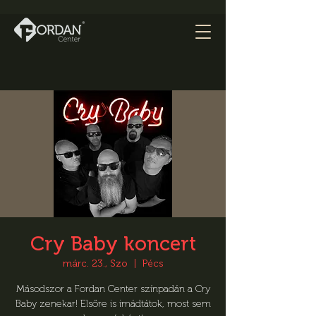
Cry Baby koncert
márc. 23., Szo
  |  
Pécs
Másodszor a Fordan Center színpadán a Cry
Baby zenekar! Elsőre is imádtátok, most sem