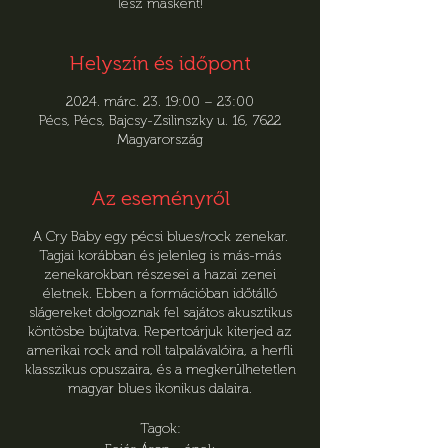
lesz másként!
Helyszín és időpont
2024. márc. 23. 19:00 – 23:00
Pécs, Pécs, Bajcsy-Zsilinszky u. 16, 7622
Magyarország
Az eseményről
A Cry Baby egy pécsi blues/rock zenekar.
Tagjai korábban és jelenleg is más-más
zenekarokban részesei a hazai zenei
életnek. Ebben a formációban időtálló
slágereket dolgoznak fel sajátos akusztikus
köntösbe bújtatva. Repertoárjuk kiterjed az
amerikai rock and roll talpalávalóira, a herfli
klasszikus opuszaira, és a megkerülhetetlen
magyar blues ikonikus dalaira.
Tagok: