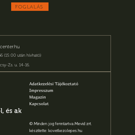
FOGLALÁS
center.hu
6 (15:00 után hívható)
csy-Zs. u. 14-16
.
Adatkezelési Tájékoztató
Impresszum
Magazin
Kapcsolat
, és aktuális
© Minden jog fenntartva Mevid zrt.
készítette:
kovetkezolepes.hu