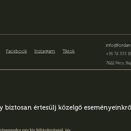
info@fordan
Facebook
Instagram
Tiktok
+36 72 333 16
7622 Pécs, Baj
gy biztosan értesülj közelgő eseményeinkről
ésnapodra egy kis biliárdozással, így