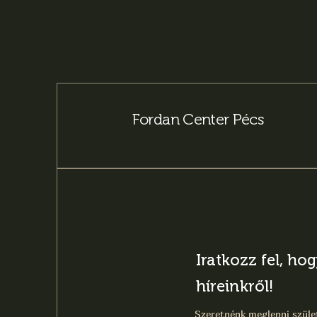
Fordan Center Pécs
Iratkozz fel, ho
híreinkről!
Szeretnénk meglepni szület