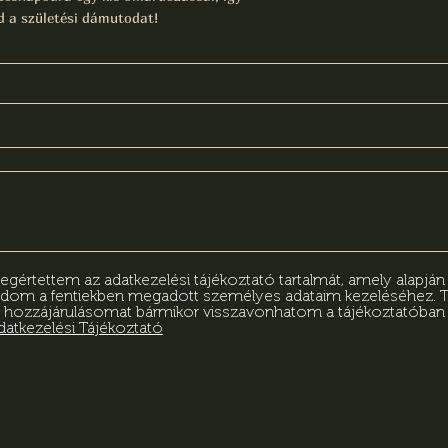
 a születési dámutodat!
értettem az adatkezelési tájékoztató tartalmát, amely alapjá
adom a fentiekben megadott személyes adataim kezeléséhez.
 hozzájárulásomat bármikor visszavonhatom a tájékoztatóba
datkezelési Tájékoztató