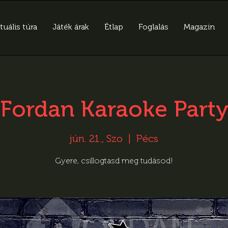
tuális túra
Játék árak
Étlap
Foglalás
Magazin
Fordan Karaoke Part
jún. 21., Szo
  |  
Pécs
Gyere, csillogtasd meg tudásod!