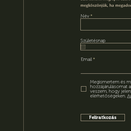
megköszönjük, ha megadod
Név
Születésnap
Email
Megismertem és meg
hozzájárulásomat 
veszem, hogy jelen
elérhetőségeken.
A
Feliratkozás