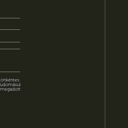
n önkéntes
 Tudomásul
n megadott