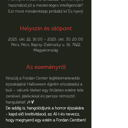
használod jól a mesterséges intelligenciát?
Ezt most mindenképp próbáld ki! És nyerj!
Helyszín és időpont
2025. okt. 22. 16:00 – 2025. okt. 30. 20:00
Pécs, Pécs, Bajcsy-Zsilinszky u. 16, 7622
Magyarország
Az eseményről
Készülj a Fordan Center legfélelmetesebb 
éjszakájára! Halloween éjjelén elszabadul a 
buli – várunk titeket egy őrületes estére tele 
zenével, játékokkal és persze rémisztő 
hangulattal! 🎶🍹
De addig is, hangolódjunk a horror éjszakára 
- kapd elő kreítivitásod, az AI-t és nevezz, 
hogy megnyerd egy estén a Fordan Centben!