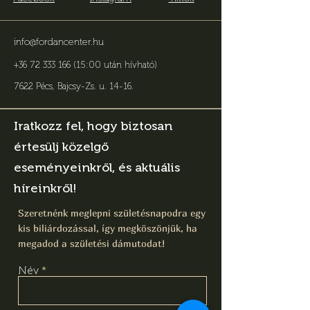
info@fordancenter.hu
+36 72 333 166 (15:00 után hívható)
7622 Pécs, Bajcsy-Zs. u. 14-16
.
Iratkozz fel, hogy biztosan
értesülj közelgő
eseményeinkről, és aktuális
híreinkről!
Szeretnénk meglepni születésnapodra egy
kis biliárdozással, így megköszönjük, ha
megadod a születési dámutodat!
Név