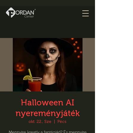
Halloween AI
nyereményjáték
okt. 22., Sze
  |  
Pécs
Mennyire kreatív a fantáziád? És mennyire