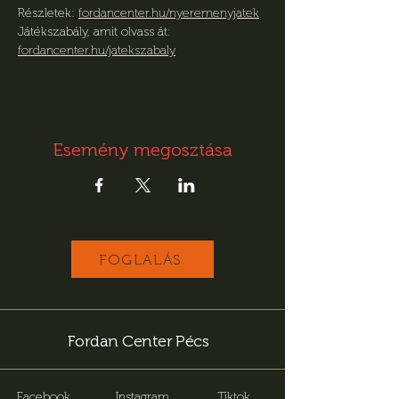
Részletek: 
fordancenter.hu/nyeremenyjatek
Játékszabály, amit olvass át: 
fordancenter.hu/jatekszabaly
Esemény megosztása
FOGLALÁS
Fordan Center Pécs
Facebook
Instagram
Tiktok