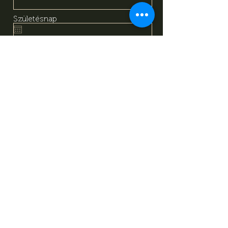
Születésnap
Email
Megismertem és megértettem
az adatkezelési tájékoztató
tartalmát, amely alapján önkéntes
hozzájárulásomat adom a
fentiekben megadott személyes
adataim kezeléséhez. Tudomásul
veszem, hogy jelen
hozzájárulásomat bármikor
visszavonhatom a
tájékoztatóban megadott
elérhetőségeken.
Adatkezelési
Tájékoztató
Feliratkozás