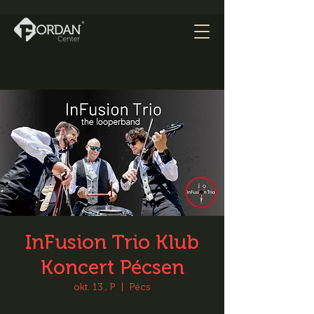
InFusion Trio Klub
Koncert Pécsen
okt. 13., P
  |  
Pécs