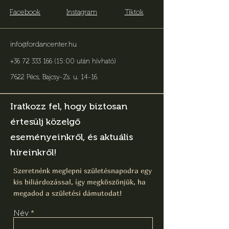
Facebook
Instagram
Tiktok
info@fordancenter.hu
+36 72 333 166 (15:00 után hívható)
7622 Pécs, Bajcsy-Zs. u. 14-16
.
Iratkozz fel, hogy biztosan
értesülj közelgő
eseményeinkről, és aktuális
híreinkről!
Szeretnénk meglepni születésnapodra egy
kis biliárdozással, így megköszönjük, ha
megadod a születési dámutodat!
Név