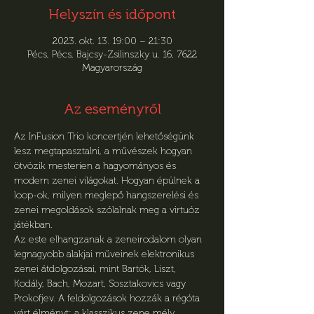
Helyszín és időpont
2023. okt. 13. 19:00 – 21:30
Pécs, Pécs, Bajcsy-Zsilinszky u. 16, 7622
Magyarország
Az eseményről
Az InFusion Trio koncertjén lehetőségünk 
lesz megtapasztalni, a művészek hogyan 
ötvözik mesterien a hagyományos és 
modern zenei világokat. Hogyan épülnek a 
loop-ok, milyen meglepő hangszerelési és 
zenei megoldások szólalnak meg a virtuóz 
játékban.

Az este elhangzanak a zeneirodalom olyan 
legnagyobb alakjai műveinek elektronikus 
zenei átdolgozásai, mint Bartók, Liszt, 
Kodály, Bach, Mozart, Sosztakovics vagy 
Prokofjev. A feldolgozások hozzák a régóta 
várt élményt: a klasszikus zene mély 