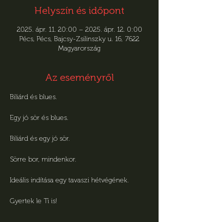
Helyszín és időpont
2025. ápr. 11. 20:00 – 2025. ápr. 12. 0:00
Pécs, Pécs, Bajcsy-Zsilinszky u. 16, 7622
Magyarország
Az eseményről
Biliárd és blues.
Egy jó sör és blues.
Biliárd és egy jó sör.
Sörre bor, mindenkor.
Ideális indítása egy tavaszi hétvégének.
Gyertek le Ti is!