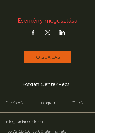
Esemény megosztása
FOGLALÁS
Fordan Center Pécs
Facebook
Instagram
Tiktok
info@fordancenter.hu
+36 72 333 166 (15:00 után hívható)