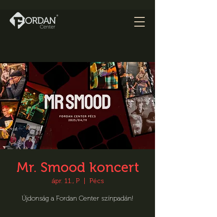
Mr. Smood koncert
ápr. 11., P
  |  
Pécs
Újdonság a Fordan Center színpadán!