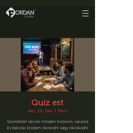
Quiz est
dec. 10., Sze
  |  
Pécs
Szeretettel várunk minden kvízezni, vacsora
és italozás közben okosodni vagy okoskodni