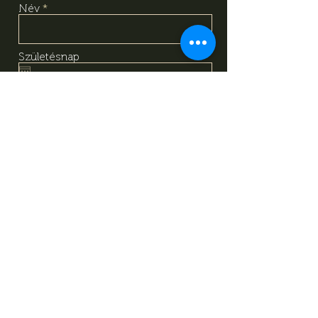
Név
Születésnap
Email
Megismertem és megértettem
az adatkezelési tájékoztató
tartalmát, amely alapján önkéntes
hozzájárulásomat adom a
fentiekben megadott személyes
adataim kezeléséhez. Tudomásul
veszem, hogy jelen
hozzájárulásomat bármikor
visszavonhatom a
tájékoztatóban megadott
elérhetőségeken.
Adatkezelési
Tájékoztató