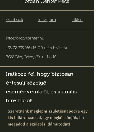
Fordan Center Pécs
Facebook
Instagram
Tiktok
info@fordancenter.hu
+36 72 333 166 (15:00 után hívható)
7622 Pécs, Bajcsy-Zs. u. 14-16
.
Iratkozz fel, hogy biztosan
értesülj közelgő
eseményeinkről, és aktuális
híreinkről!
Szeretnénk meglepni születésnapodra egy
kis biliárdozással, így megköszönjük, ha
megadod a születési dámutodat!