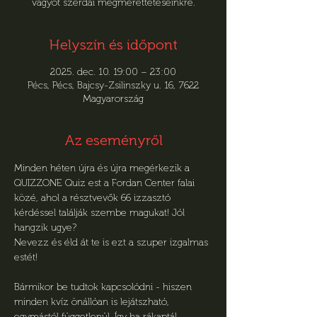
vágyót szerdai megmérettetéseinkre.
Helyszín és időpont
2025. dec. 10. 19:00 – 23:00
Pécs, Pécs, Bajcsy-Zsilinszky u. 16, 7622
Magyarország
Az eseményről
Minden héten újra és újra megérkezik a 
QUIZZONE Quiz est a Fordan Center falai 
közé, ahol a résztvevők 66 izzasztó 
kérdéssel találják szembe magukat! Jól 
hangzik ugye?
Nevezz és éld át te is ezt a szuper izgalmas 
estét!
Bármikor be tudtok kapcsolódni - hiszen 
minden kvíz önállóan is lejátszható, 
egymástól függetlenül. Így ha rákaptál, 