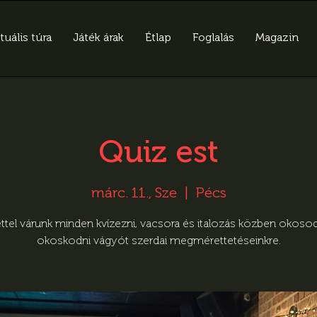
tuális túra
Játék árak
Étlap
Foglalás
Magazin
Quiz est
márc. 11., Sze
  |  
Pécs
ttel várunk minden kvízezni, vacsora és italozás közben okoso
okoskodni vágyót szerdai megmérettetéseinkre.