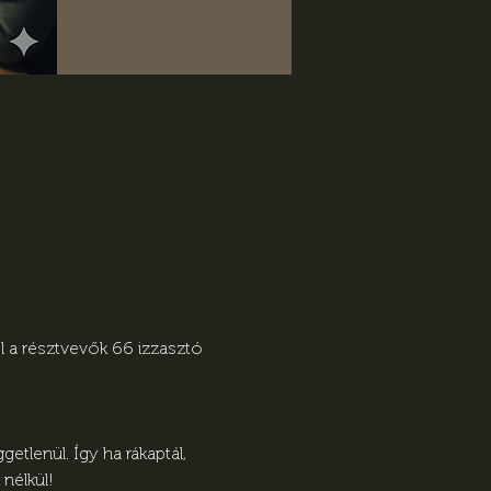
 a résztvevők 66 izzasztó 
tlenül. Így ha rákaptál, 
nélkül! 