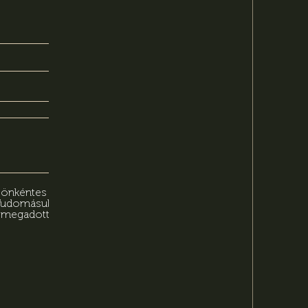
n önkéntes
 Tudomásul
n megadott