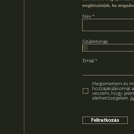
megköszönjük, ha megadod
Név
Születésnap
Email
Megismertem és meg
hozzájárulásomat 
veszem, hogy jelen
elérhetőségeken.
A
Feliratkozás