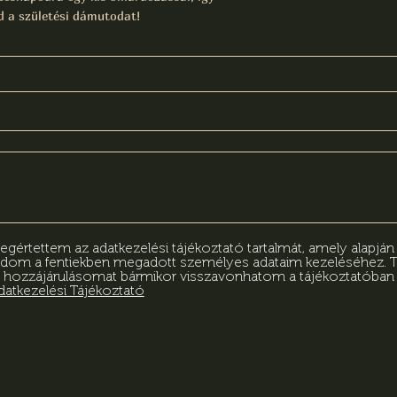
 a születési dámutodat!
értettem az adatkezelési tájékoztató tartalmát, amely alapjá
adom a fentiekben megadott személyes adataim kezeléséhez.
 hozzájárulásomat bármikor visszavonhatom a tájékoztatóba
datkezelési Tájékoztató