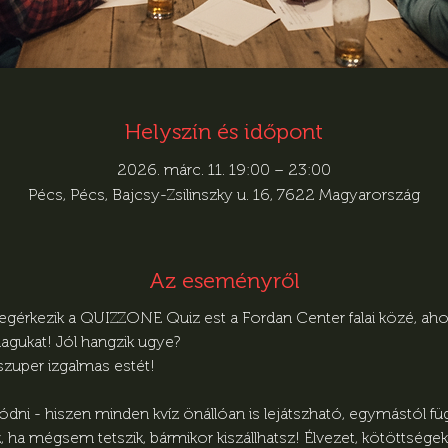
Helyszín és időpont
2026. márc. 11. 19:00 – 23:00
Pécs, Pécs, Bajcsy-Zsilinszky u. 16, 7622 Magyarország
Az eseményről
egérkezik a QUIZZONE Quiz est a Fordan Center falai közé, ahol
agukat! Jól hangzik ugye?
 szuper izgalmas estét!
ni - hiszen minden kvíz önállóan is lejátszható, egymástól függe
ha mégsem tetszik, bármikor kiszállhatsz! Élvezet, kötöttségek 