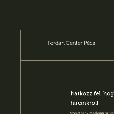
Fordan Center Pécs
Iratkozz fel, ho
híreinkről!
Szeretnénk meglepni szület