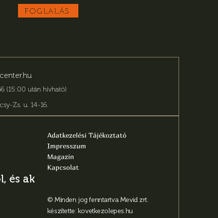
FOGLALÁS
center.hu
6 (15:00 után hívható)
csy-Zs. u. 14-16
.
Adatkezelési Tájékoztató
Impresszum
Magazin
Kapcsolat
, és aktuális
© Minden jog fenntartva Mevid zrt.
készítette:
kovetkezolepes.hu