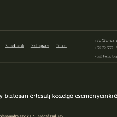
info@fordan
Facebook
Instagram
Tiktok
+36 72 333 16
7622 Pécs, Baj
gy biztosan értesülj közelgő eseményeinkről
ésnapodra egy kis biliárdozással, így