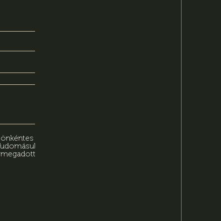
n önkéntes
 Tudomásul
n megadott