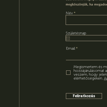
megköszönjük, ha megadod
Név
Születésnap
Email
Megismertem és meg
hozzájárulásomat 
veszem, hogy jelen
elérhetőségeken.
A
Feliratkozás