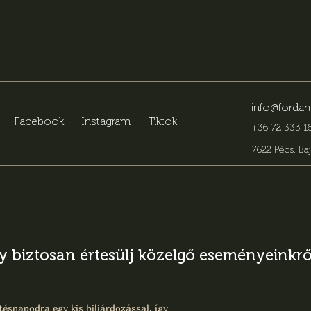
info@fordan
Facebook
Instagram
Tiktok
+36 72 333 16
7622 Pécs, Baj
gy biztosan értesülj közelgő eseményeinkről
ésnapodra egy kis biliárdozással, így