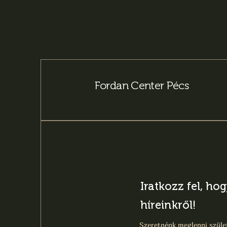
Fordan Center Pécs
Iratkozz fel, ho
híreinkről!
Szeretnénk meglepni szület