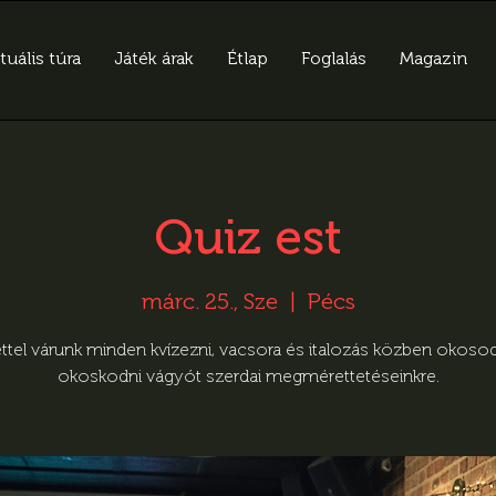
tuális túra
Játék árak
Étlap
Foglalás
Magazin
Quiz est
márc. 25., Sze
  |  
Pécs
ttel várunk minden kvízezni, vacsora és italozás közben okoso
okoskodni vágyót szerdai megmérettetéseinkre.