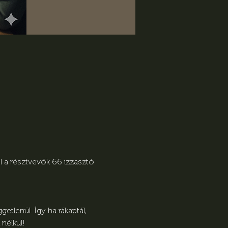
 a résztvevők 66 izzasztó 
tlenül. Így ha rákaptál, 
nélkül! 