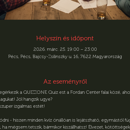
Helyszín és időpont
2026. márc. 25. 19:00 – 23:00
Pécs, Pécs, Bajcsy-Zsilinszky u. 16, 7622 Magyarország
Az eseményről
egérkezik a QUIZZONE Quiz est a Fordan Center falai közé, ahol
agukat! Jól hangzik ugye?
 szuper izgalmas estét!
ni - hiszen minden kvíz önállóan is lejátszható, egymástól függe
ha mégsem tetszik, bármikor kiszállhatsz! Élvezet, kötöttségek 