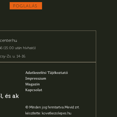
FOGLALÁS
center.hu
6 (15:00 után hívható)
csy-Zs. u. 14-16
.
Adatkezelési Tájékoztató
Impresszum
Magazin
Kapcsolat
, és aktuális
© Minden jog fenntartva Mevid zrt.
készítette:
kovetkezolepes.hu