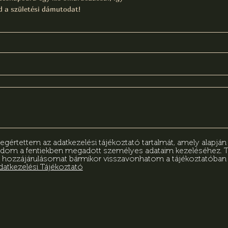
 a születési dámutodat!
értettem az adatkezelési tájékoztató tartalmát, amely alapjá
adom a fentiekben megadott személyes adataim kezeléséhez.
 hozzájárulásomat bármikor visszavonhatom a tájékoztatóba
datkezelési Tájékoztató