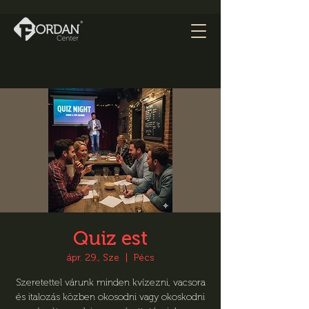
Quiz est
ápr. 29., Sze
  |  
Pécs
Szeretettel várunk minden kvízezni, vacsora
és italozás közben okosodni vagy okoskodni