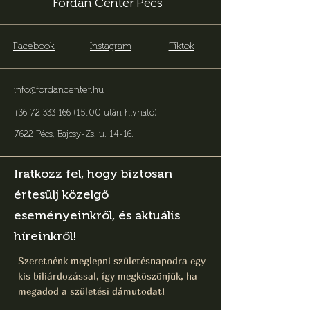
Fordan Center Pécs
Facebook
Instagram
Tiktok
info@fordancenter.hu
+36 72 333 166 (15:00 után hívható)
7622 Pécs, Bajcsy-Zs. u. 14-16
.
Iratkozz fel, hogy biztosan
értesülj közelgő
eseményeinkről, és aktuális
híreinkről!
Szeretnénk meglepni születésnapodra egy
kis biliárdozással, így megköszönjük, ha
megadod a születési dámutodat!