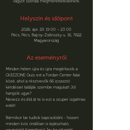
vágyót szerdai megmérettetéseinkre.
Helyszín és időpont
2026. ápr. 29. 19:00 – 23:00
Pécs, Pécs, Bajcsy-Zsilinszky u. 16, 7622
Magyarország
Az eseményről
Minden héten újra és újra megérkezik a 
QUIZZONE Quiz est a Fordan Center falai 
közé, ahol a résztvevők 66 izzasztó 
kérdéssel találják szembe magukat! Jól 
hangzik ugye?
Nevezz és éld át te is ezt a szuper izgalmas 
estét!
Bármikor be tudtok kapcsolódni - hiszen 
minden kvíz önállóan is lejátszható, 
egymástól függetlenül. Így ha rákaptál, 