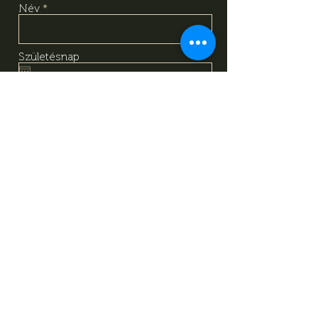
Név
Születésnap
Email
Megismertem és megértettem
az adatkezelési tájékoztató
tartalmát, amely alapján önkéntes
hozzájárulásomat adom a
fentiekben megadott személyes
adataim kezeléséhez. Tudomásul
veszem, hogy jelen
hozzájárulásomat bármikor
visszavonhatom a
tájékoztatóban megadott
elérhetőségeken.
Adatkezelési
Tájékoztató