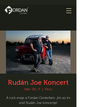
Rudán Joe Koncert
febr. 06., P
  |  
Pécs
A rock ereje a Fordan Centerben: jön az év
első Rudán Joe koncertje!