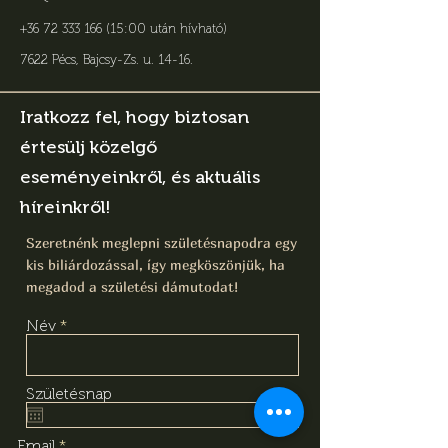
+36 72 333 166 (15:00 után hívható)
7622 Pécs, Bajcsy-Zs. u. 14-16
.
Iratkozz fel, hogy biztosan
értesülj közelgő
eseményeinkről, és aktuális
híreinkről!
Szeretnénk meglepni születésnapodra egy
kis biliárdozással, így megköszönjük, ha
megadod a születési dámutodat!
Név
Születésnap
Email