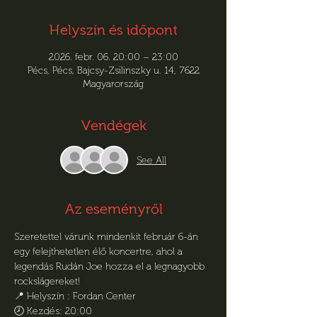
Helyszín és időpont
2026. febr. 06. 20:00 – 23:00
Pécs, Pécs, Bajcsy-Zsilinszky u. 14, 7622
Magyarország
Vendégek
See All
Az eseményről
Szeretettel várunk mindenkit február 6-án 
egy felejthetetlen élő koncertre, ahol a 
legendás Rudán Joe hozza el a legnagyobb 
rockslágereket!
📍 Helyszín : Fordan Center
🕗 Kezdés: 20:00