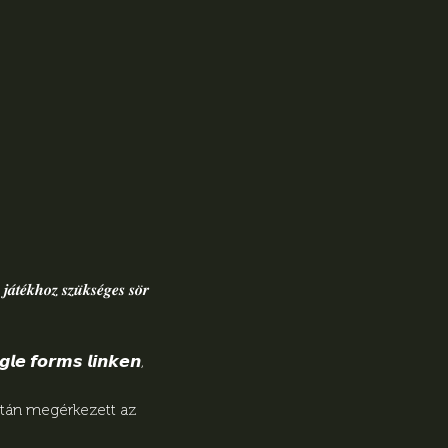
𝒐𝒛 𝒔𝒛𝒖̈𝒌𝒔𝒆́𝒈𝒆𝒔 𝒔𝒐̈𝒓 
𝙡𝙚 𝙛𝙤𝙧𝙢𝙨 𝙡𝙞𝙣𝙠𝙚𝙣, 
után megérkezett az 