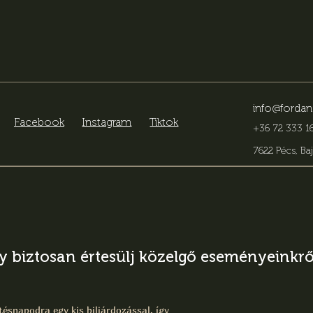
info@fordan
Facebook
Instagram
Tiktok
+36 72 333 16
7622 Pécs, Baj
gy biztosan értesülj közelgő eseményeinkről
ésnapodra egy kis biliárdozással, így