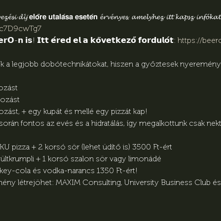
𝓮𝔃𝓮́𝓼𝓲 𝓭𝓲́𝓳 𝗲𝗹𝗼̋𝗿𝗲 𝘂𝘁𝗮𝗹𝗮́𝘀𝗮 𝗲𝘀𝗲𝘁𝗲́𝗻 𝓮́𝓻𝓿𝓮́𝓷𝔂𝓮𝓼, 𝓪𝓶𝓮𝓵𝔂𝓱𝓮𝔃 𝓲𝓽𝓽 𝓴𝓪𝓹𝓼𝔃 𝓲𝓷𝓯𝓸́𝓴𝓪𝓽
g9c7D9cwTg7
𝗢-𝗻 𝗶𝘀! 𝗜𝘁𝘁 𝗲́𝗿𝗲𝗱 𝗲𝗹 𝗮 𝗸𝗼̈𝘃𝗲𝘁𝗸𝗲𝘇𝗼̋ 𝗳𝗼𝗿𝗱𝘂𝗹𝗼́𝘁: 
https://bee
k a legjobb dobótechnikátokat, hiszen a győztesek nyeremény
ozást

ozást

dozást, + egy kupát és mellé egy pizzát kap!
orán fontos az evés és a hidratálás, így megalkottunk csak nekt
ONGOKU pizza + 2 korsó sör (lehet üdítő is) 3500 Ft-ért

dag sültkrumpli + 1 korsó szalon sör vagy limonádé

: Whiskey-cola és vodka-narancs 1350 Ft-ért!
mény létrejöhet: MAXIM Consulting, University Business Club és