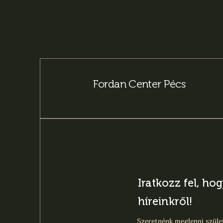
Fordan Center Pécs
Iratkozz fel, ho
híreinkről!
Szeretnénk meglepni szület