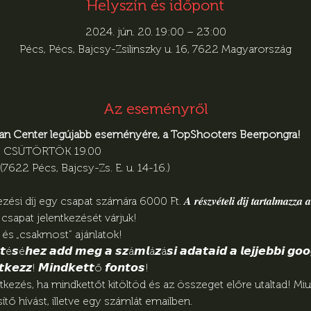
Helyszín és időpont
2024. jún. 20. 19:00 – 23:00
Pécs, Pécs, Bajcsy-Zsilinszky u. 16, 7622 Magyarország
Az eseményről
an Center legújabb eseményére, a TopShooters Beerpongra!
20. CSÜTÖRTÖK 19.00

7622 Pécs, Bajcsy-Zs. E. u. 14-16.)

sapat számára 6000 Ft. 𝑨 𝒓𝒆́𝒔𝒛𝒗𝒆́𝒕𝒆𝒍𝒊 𝒅𝒊́𝒋 𝒕𝒂𝒓𝒕𝒂𝒍𝒎𝒂𝒛𝒛𝒂 𝒂 𝒋𝒂́𝒕𝒆́𝒌𝒉
en 16 csapat jelentkezését várjuk!

 és „csakmost” ajánlatok!
é𝙨é𝙝𝙚𝙯 𝙖𝙙𝙙 𝙢𝙚𝙜 𝙖 𝙨𝙯á𝙢𝙡á𝙯á𝙨𝙞 𝙖𝙙𝙖𝙩𝙖𝙞𝙙 𝙖 𝙡𝙚𝙟𝙟𝙚𝙗𝙗𝙞 𝙜𝙤𝙤𝙜
𝙩𝙠𝙚𝙯𝙯! 𝙈𝙞𝙣𝙙𝙠𝙚𝙩𝙩ő 𝙛𝙤𝙣𝙩𝙤𝙨!  
tkezés, ha mindkettőt kitöltöd és az összeget előre utaltad! Mi
ő hívást, illetve egy számlát emailben.
