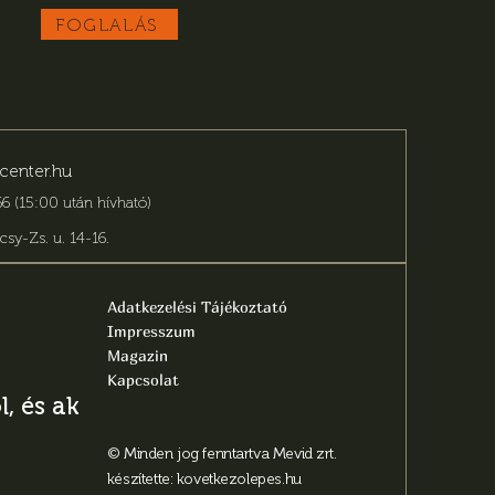
FOGLALÁS
center.hu
6 (15:00 után hívható)
csy-Zs. u. 14-16
.
Adatkezelési Tájékoztató
Impresszum
Magazin
Kapcsolat
, és aktuális
© Minden jog fenntartva Mevid zrt.
készítette:
kovetkezolepes.hu