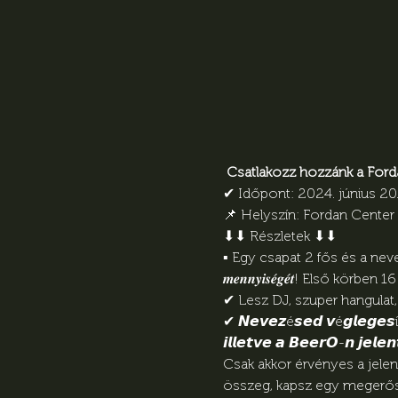
Csatlakozz hozzánk a Ford
✔︎ Időpont: 2024. június 
📌 Helyszín: Fordan Center (
⬇︎⬇︎ Részletek ⬇︎⬇︎

▪︎ Egy csapat 2 fős és a nevezési díj egy c
𝒎𝒆𝒏𝒏𝒚𝒊𝒔𝒆́𝒈𝒆́𝒕! Első körb
✔︎ Lesz DJ, szuper hangulat,
✔︎ 𝙉𝙚𝙫𝙚𝙯é𝙨𝙚𝙙 𝙫é𝙜𝙡𝙚𝙜𝙚𝙨í𝙩
𝙞𝙡𝙡𝙚𝙩𝙫𝙚 𝙖 𝘽𝙚𝙚𝙧𝙊-𝙣 𝙟𝙚𝙡𝙚
Csak akkor érvényes a jelen
összeg, kapsz egy megerősít