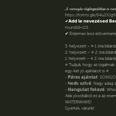
𝓐 𝓷𝓮𝓿𝓮𝔃𝓮́𝓼 𝓿𝓮́𝓰𝓵𝓮𝓰𝓮𝓼𝓲́𝓽𝓮́𝓼𝓮 𝓪 𝓷𝓮𝓿
https://forms.gle/84u2XJ
✔︎𝗔𝗱𝗱 𝗹𝗲 𝗻𝗲𝘃𝗲𝘇𝗲́𝘀𝗲𝗱 𝗕𝗲𝗲𝗿
roundId=101
✔︎ Érdemes lesz elővennete
3. helyezett – ⭐ 1 óra biliárd
2. helyezett – ⭐ 2 óra biliárd
1. helyezett – ⭐ 2 óra biliár
⭐ Tudjuk, hogy az izgalmak s
egy-két jó ajánlatot is ⭐

- ℙ𝕒́𝕣𝕠𝕤 𝕒𝕛𝕒́𝕟𝕝𝕒𝕥: S
- ℕ𝕖𝕕𝕧 𝕤𝕫𝕚́𝕧𝕠́: Nagy a
- ℍ𝕒𝕟𝕘𝕦𝕝𝕒𝕥 𝕗𝕠𝕜𝕠𝕫𝕠́
Akik jóvoltából ez a az ese
WATERWAWE!

Gyertek, várunk!