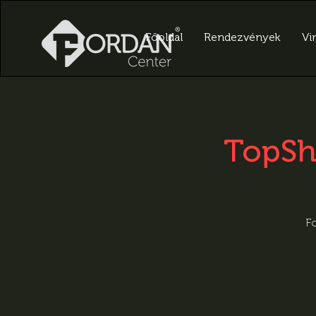
Főoldal
Rendezvények
Vir
TopSh
Fo