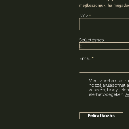
megköszönjük, ha megadod
Név
Születésnap
Email
Megismertem és meg
hozzájárulásomat 
veszem, hogy jelen
elérhetőségeken.
A
Feliratkozás