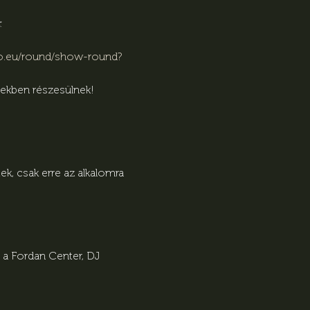
: 
ro.eu/round/show-round?
ekben részesülnek!
ek, csak erre az alkalomra 
 a Fordan Center, DJ 