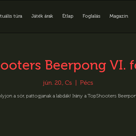
tuális túra
Játék árak
Étlap
Foglalás
Magazin
ooters Beerpong VI. f
jún. 20., Cs
  |  
Pécs
lyjon a sör, pattogjanak a labdák! Irány a TopShooters Beerpo