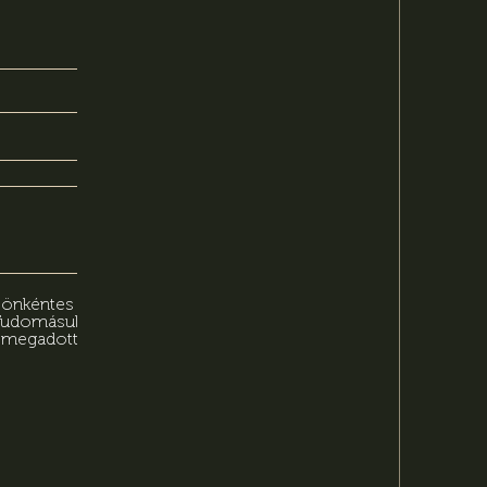
n önkéntes
 Tudomásul
n megadott