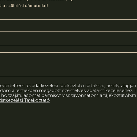
 a születési dámutodat!
értettem az adatkezelési tájékoztató tartalmát, amely alapjá
adom a fentiekben megadott személyes adataim kezeléséhez.
 hozzájárulásomat bármikor visszavonhatom a tájékoztatóba
datkezelési Tájékoztató