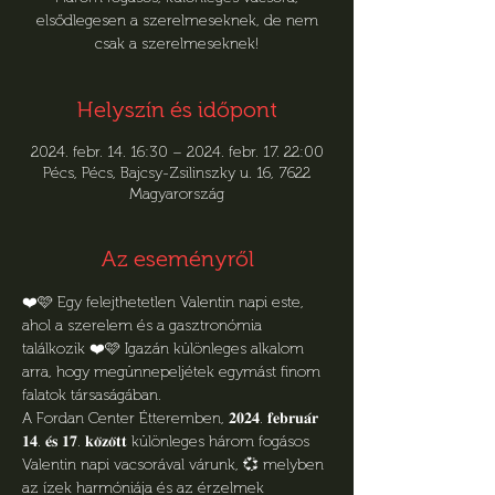
elsődlegesen a szerelmeseknek, de nem
csak a szerelmeseknek!
Helyszín és időpont
2024. febr. 14. 16:30 – 2024. febr. 17. 22:00
Pécs, Pécs, Bajcsy-Zsilinszky u. 16, 7622
Magyarország
Az eseményről
❤️🩷 Egy felejthetetlen Valentin napi este, 
ahol a szerelem és a gasztronómia 
találkozik ❤️🩷 Igazán különleges alkalom 
arra, hogy megünnepeljétek egymást finom 
falatok társaságában.
A Fordan Center Étteremben, 𝟐𝟎𝟐𝟒. 𝐟𝐞𝐛𝐫𝐮𝐚́𝐫 
𝟏𝟒. 𝐞́𝐬 𝟏𝟕. 𝐤𝐨̈𝐳𝐨̈𝐭𝐭 különleges három fogásos 
Valentin napi vacsorával várunk, 💞 melyben 
az ízek harmóniája és az érzelmek 