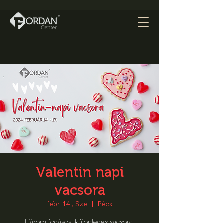
Valentin napi
vacsora
febr. 14., Sze
  |  
Pécs
Három fogásos, különleges vacsora,