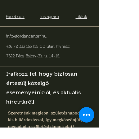
Facebook
Instagram
Tiktok
info@fordancenter.hu
+36 72 333 166 (15:00 után hívható)
7622 Pécs, Bajcsy-Zs. u. 14-16
.
Iratkozz fel, hogy biztosan
értesülj közelgő
eseményeinkről, és aktuális
híreinkről!
Szeretnénk meglepni születésnapodra egy
kis biliárdozással, így megköszönjük, ha
megadod a születési dámutodat!
Név