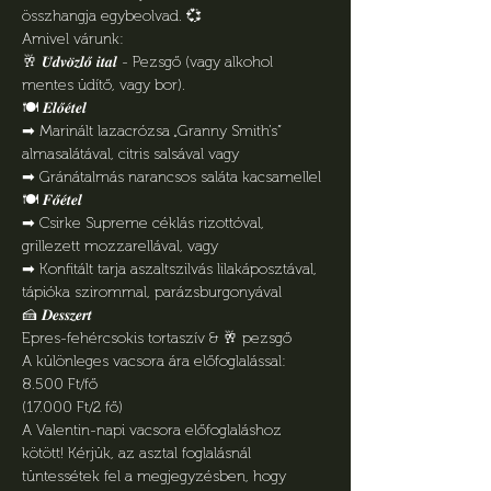
összhangja egybeolvad. 💞
Amivel várunk:
🥂 𝑼̈𝒅𝒗𝒐̈𝒛𝒍𝒐̋ 𝒊𝒕𝒂𝒍 - Pezsgő (vagy alkohol 
mentes üdítő, vagy bor).
🍽️ 𝑬𝒍𝒐̋𝒆́𝒕𝒆𝒍
➡︎ Marinált lazacrózsa „Granny Smith’s” 
almasalátával, citris salsával vagy
➡︎ Gránátalmás narancsos saláta kacsamellel
🍽️ 𝑭𝒐̋𝒆́𝒕𝒆𝒍
➡︎ Csirke Supreme céklás rizottóval, 
grillezett mozzarellával, vagy
➡︎ Konfitált tarja aszaltszilvás lilakáposztával, 
tápióka szirommal, parázsburgonyával
🍰 𝑫𝒆𝒔𝒔𝒛𝒆𝒓𝒕
Epres-fehércsokis tortaszív & 🥂 pezsgő
A különleges vacsora ára előfoglalással:
8.500 Ft/fő 
(17.000 Ft/2 fő)
A Valentin-napi vacsora előfoglaláshoz 
kötött! Kérjük, az asztal foglalásnál 
tüntessétek fel a megjegyzésben, hogy 