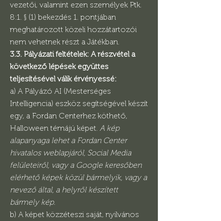
vezetői, valamint ezen személyek Ptk.
8:1. § (1) bekezdés 1. pontjában
meghatározott közeli hozzátartozói
nem vehetnek részt a Játékban.
3.3. Pályázati feltételek: A részvétel a
következő lépések együttes
teljesítésével válik érvényessé:
a) A Pályázó AI (Mesterséges
Intelligencia) eszköz segítségével készít
egy, a Fordan Centerhez köthető,
Halloween témájú képet.
A kép
alapanyaga lehet a Fordan Center
hivatalos weblapjáról, Social Media
felületeiről, vagy a Google keresőben
elérhető képek közül bármelyik, vagy a
nevező által, a helyről készített
bármely kép.
b) A képet közzéteszi saját, nyilvános