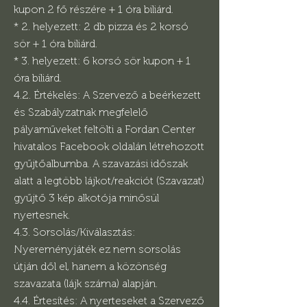
kupon 2 fő részére + 1 óra biliárd.
* 2. helyezett: 2 db pizza és 2 korsó
sör + 1 óra biliárd.
* 3. helyezett: 6 korsó sör kupon + 1
óra biliárd.
4.2. Értékelés: A Szervező a beérkezett
és Szabályzatnak megfelelő
pályaműveket feltölti a Fordan Center
hivatalos Facebook oldalán létrehozott
gyűjtőalbumba. A szavazási időszak
alatt a legtöbb lájkot/reakciót (Szavazat)
gyűjtő 3 kép alkotója minősül
nyertesnek.
4.3. Sorsolás/Kiválasztás:
Nyereményjáték ez nem sorsolás
útján dől el, hanem a közönség
szavazata (lájk száma) alapján.
4.4. Értesítés: A nyerteseket a Szervező