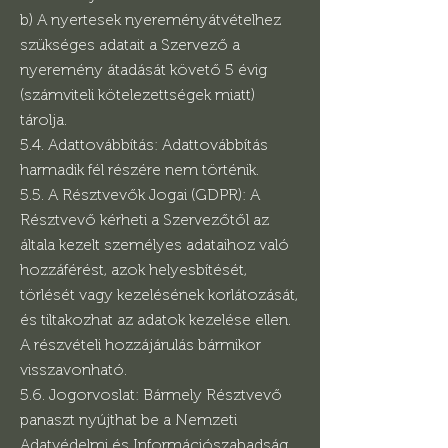
b) A nyertesek nyereményátvételhez
szükséges adatait a Szervező a
nyeremény átadását követő 5 évig
(számviteli kötelezettségek miatt)
tárolja.
5.4. Adattovábbítás: Adattovábbítás
harmadik fél részére nem történik.
5.5. A Résztvevők Jogai (GDPR): A
Résztvevő kérheti a Szervezőtől az
általa kezelt személyes adataihoz való
hozzáférést, azok helyesbítését,
törlését vagy kezelésének korlátozását,
és tiltakozhat az adatok kezelése ellen.
A részvételi hozzájárulás bármikor
visszavonható.
5.6. Jogorvoslat: Bármely Résztvevő
panaszt nyújthat be a Nemzeti
Adatvédelmi és Információszabadság