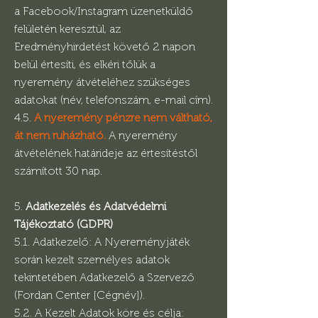
a Facebook/Instagram üzenetküldő
felületén keresztül, az
Eredményhirdetést követő 2 napon
belül értesíti, és elkéri tőlük a
nyeremény átvételéhez szükséges
adatokat (név, telefonszám, e-mail cím).
4.5.
A nyeremény pénzre nem váltható,
át nem ruházható.
A nyeremény
átvételének határideje az értesítéstől
számított 30 nap.
5.
Adatkezelés és Adatvédelmi
Tájékoztató (GDPR)
5.1. Adatkezelő: A Nyereményjáték
során kezelt személyes adatok
tekintetében Adatkezelő a Szervező
(Fordan Center [Cégnév]).
5.2. A Kezelt Adatok köre és célja: