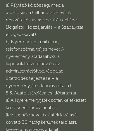
a) Pályázó közösségi média
azonosítója (felhasználónév): A
részvétel és az azonosítás céljából.
(Jogalap: Hozzájárulás – a Szabályzat
elfogadásával.)
b) Nyertesek e-mail címe,
telefonszáma, teljes neve: A
nyeremény átadásához, a
kapcsolatfelvételhez és az
adminisztrációhoz. (Jogalap:
Szerződés teljesítése – a
nyereményjáték lebonyolítása.)
5.3. Adatok tárolása és időtartama:
a) A Nyereményjáték során keletkezett
közösségi média adatok
(felhasználónevek) a Játék lezárását
követő 30 napig kerülnek tárolásra,
kivéve a nyertesek adatait.