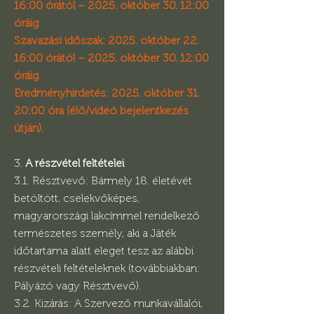
16:00 órától – 2025. október 30. 12:00
óráig.
Szavazási időszak: 2025. október 22.
16:00 órától – 2025. október 30. 12:00
óráig.
Eredményhirdetés: 2025. október 31.
20:00 óra (élő/videó bejelentkezés
útján).
3.
A részvétel feltételei
3.1. Résztvevő: Bármely 18. életévét
betöltött, cselekvőképes,
magyarországi lakcímmel rendelkező
természetes személy, aki a Játék
időtartama alatt eleget tesz az alábbi
részvételi feltételeknek (továbbiakban:
Pályázó vagy Résztvevő).
3.2. Kizárás: A Szervező munkavállalói,