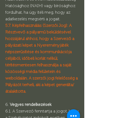
Hatósághoz (NAIH) vagy bírósághoz
fordulhat, ha úgy ítéli meg, hogy az
adatkezelés megsérti a jogait.
5.7. Képfelhasználás (Szerzői Jog): A
Résztvevő a pályamű beküldésével
hozzájárul ahhoz, hogy a Szervező a
pályázati képet a Nyereményjáték
népszerűsítése és kommunikációja
céljából, időbeli korlát nélkül,
térítésmentesen felhasználja a saját
közösségi média felületein és
weboldalán. A szerzői jogi felelősség a
Pályázót terheli, aki a képet generálta/
átalakította.
6.
Vegyes rendelkezések
6.1. A Szervező fenntartja a jogot, hogy
a Szabályzatot indokolt esetben, a