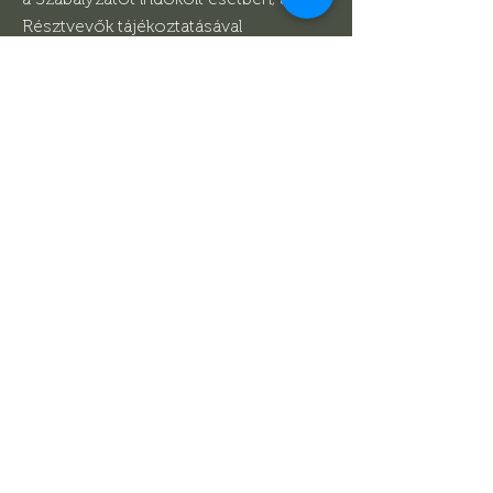
Résztvevők tájékoztatásával
módosítsa, vagy a Játékot
felfüggessze.
6.2. A Facebook/Instagram a
nyereményjáték kizárólagos
lebonyolítója és a Szervező partnere,
nem vesz részt a Játék szervezésében,
így a Résztvevő a Nyereményjátékkal
kapcsolatos bármilyen igényét a
Szervezővel szemben érvényesítheti.
Pécs, 2025. október 22.]
Fordan Center Pécs
Facebook
Instagram
Tiktok