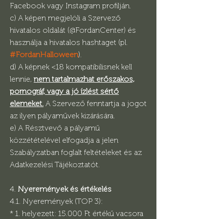
Facebook vagy Instagram profilján.
c) A képen megjelöli a Szervező
hivatalos oldalát (@FordanCenter) és
használja a hivatalos hashtaget (pl.
#FordanHalloween
).
d) A képnek <18 kompatibilisnek kell
lennie,
nem tartalmazhat erőszakos,
pornográf, vagy a jó ízlést sértő
elemeket.
A Szervező fenntartja a jogot
az ilyen pályaművek kizárására.
e) A Résztvevő a pályamű
közzétételével elfogadja a jelen
Szabályzatban foglalt feltételeket és az
Adatkezelési Tájékoztatót.
4.
Nyeremények és értékelés
4.1. Nyeremények (TOP 3):
* 1. helyezett: 15.000 Ft értékű vacsora