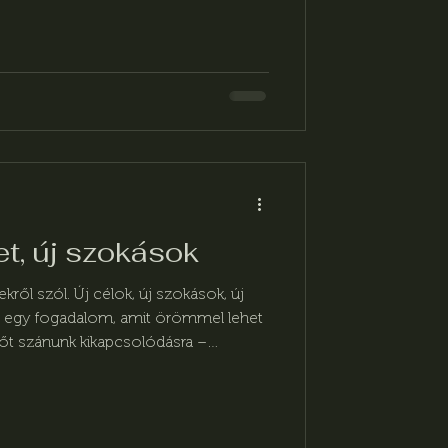
let, új szokások
ekről szól. Új célok, új szokások, új
 egy fogadalom, amit örömmel lehet
időt szánunk kikapcsolódásra –
alódi élményekkel. A biliárd és Fordan