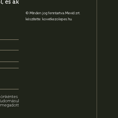
, és aktuális
© Minden jog fenntartva Mevid zrt.
készítette:
kovetkezolepes.hu
n önkéntes
 Tudomásul
n megadott