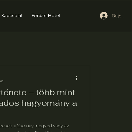
Kapcsolat
Fordan Hotel
Bejelent
sás
rténete – több mint
zados hagyomány a
Mecsek, a Zsolnay-negyed vagy az