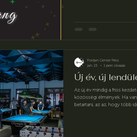
Fordan Center Pécs
jan. 15.
1 perc olvasás
Új év, új lendü
Az új év mindig a friss kezdet
közösségi élmények. Ha van
betartani, az az, hogy több 
barátokkal, jó hangulatban, v
Center pontosan ezt adja.