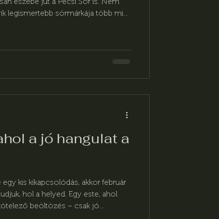
san eszébe jut a Pécsi Sör is. Nem
yik legismertebb sörmárkája több mint
elmének, és mára igazi helyi
ahol a jó hangulat a
 egy kis kikapcsolódás, akkor február
juk, hol a helyed. Egy este, ahol
 kötelező beöltözés – csak jó
zabadult farsangi hangulat.