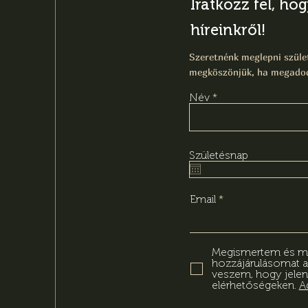
Iratkozz fel, ho
híreinkről!
Szeretnénk meglepni szület
megköszönjük, ha megadod
Név
Születésnap
Email
Megismertem és meg
hozzájárulásomat 
veszem, hogy jelen
elérhetőségeken.
A