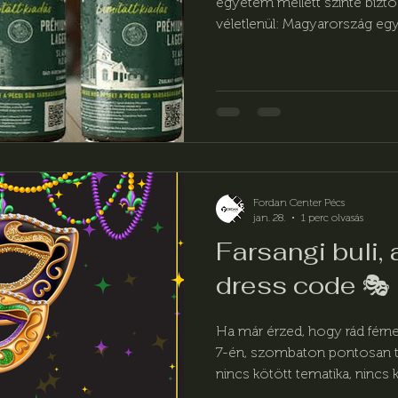
egyetem mellett szinte bizto
véletlenül: Magyarország eg
170 éve része a város történ
büszkeséggé vált.
Fordan Center Pécs
jan. 28.
1 perc olvasás
Farsangi buli, 
dress code 🎭
Ha már érzed, hogy rád férne
7-én, szombaton pontosan tud
nincs kötött tematika, nincs
hangulat, pörgős zene és fels