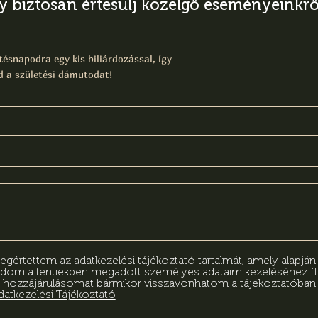
gy biztosan értesülj közelgő eseményeinkről
ésnapodra egy kis biliárdozással, így
 a születési dámutodat!
értettem az adatkezelési tájékoztató tartalmát, amely alapjá
adom a fentiekben megadott személyes adataim kezeléséhez.
 hozzájárulásomat bármikor visszavonhatom a tájékoztatóba
datkezelési Tájékoztató