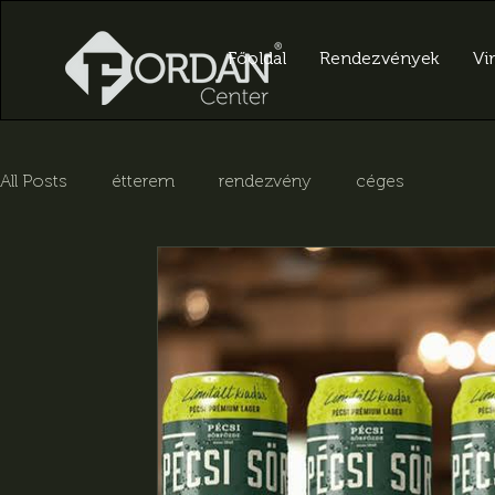
Főoldal
Rendezvények
Vir
All Posts
étterem
rendezvény
céges