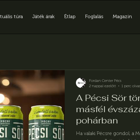
tuális túra
Játék árak
Étlap
Foglalás
Magazin
Fordan Center Pécs
2 nappal ezelőtt
1 perc olva
A Pécsi Sör tö
másfél évszá
pohárban
Ha valaki Pécsre gondol, a 