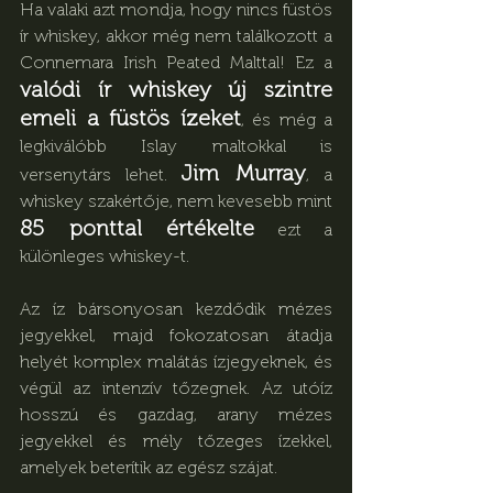
Ha valaki azt mondja, hogy nincs füstös 
ír whiskey, akkor még nem találkozott a 
Connemara Irish Peated Malttal! Ez a 
valódi ír whiskey új szintre 
emeli a füstös ízeket
, és még a 
legkiválóbb Islay maltokkal is 
Jim Murray
versenytárs lehet. 
, a 
whiskey szakértője, nem kevesebb mint 
85 ponttal értékelte
 ezt a 
különleges whiskey-t.
Az íz bársonyosan kezdődik mézes 
jegyekkel, majd fokozatosan átadja 
helyét komplex malátás ízjegyeknek, és 
végül az intenzív tőzegnek. Az utóíz 
hosszú és gazdag, arany mézes 
jegyekkel és mély tőzeges ízekkel, 
amelyek beterítik az egész szájat.