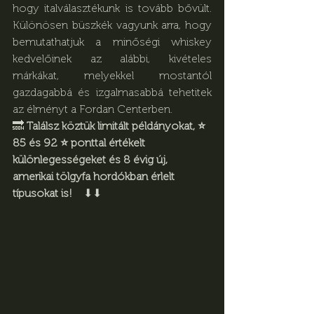
hogy italválasztékunk is tovább bővült. 
Különösen büszkék vagyunk arra, hogy 
bemutathatjuk a minőségi whiskey 
kedvelőinek az alábbi, kivételes 
márkákat, melyekkel mostantól 
gazdagabbá és izgalmasabbá tehetitek 
az élményt a Fordan Centerben.
🔜 
Találsz köztük limitált példányokat, 
⭐ 
85 és 92 ⭐ ponttal értékelt 
különlegességeket és 8 évig új, 
amerikai tölgyfa hordókban érlelt 
típusokat is!    
⬇⬇