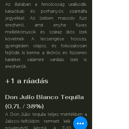
Az illatában a fenolosság uralkodik, 
kakaóbab és porhanyós szantálfa 
jegyekkel. Az ízében masszív füst 
érezhető, amit enyhe füves 
melléktónusok és száraz diós ízek 
követnek. A lecsengése hosszú, 
gyengéden olajos, és fokozatosan 
fejlődik ki benne a likőrös és fűszeres 
karakter, valamint vaníliás ízek is 
érezhetők.
+1 a ráadás
Don Julio Blanco Tequila 
(0,7L / 38%)
A Don Julio tequila teljes mértékben a 
Jalisco-felföldön termett kék agavé 
növényből készül. A 7-10 éves 