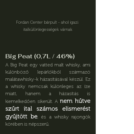
Fordan Center bárpult - ahol igazi 
italkülönlegességek várnak
Big Peat (0,7L / 46%)
A Big Peat egy vatted malt whisky, ami 
különböző lepárlókból származó 
malátawhisky-k házasításával készül. Ez 
a whisky nemcsak különleges az íze 
miatt, hanem a házasítás is 
nem hűtve 
kiemelkedően sikerült. A 
szűrt ital számos elismerést 
gyűjtött be
, és a whisky rajongók 
körében is népszerű.