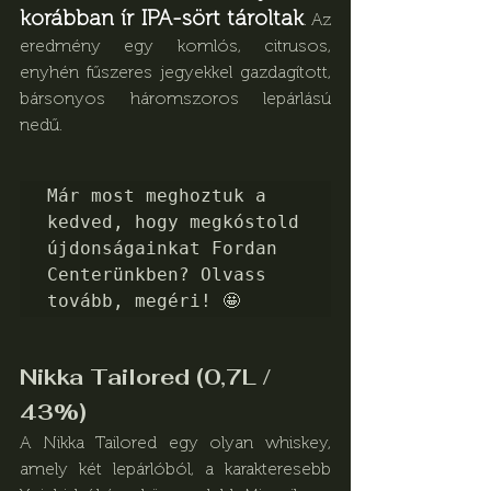
korábban ír IPA-sört tároltak
. Az 
eredmény egy komlós, citrusos, 
enyhén fűszeres jegyekkel gazdagított, 
bársonyos háromszoros lepárlású 
nedű.
Már most meghoztuk a 
kedved, hogy megkóstold 
újdonságainkat Fordan 
Centerünkben? Olvass 
tovább, megéri! 🤩
Nikka Tailored (0,7L / 
43%)
A Nikka Tailored egy olyan whiskey, 
amely két lepárlóból, a karakteresebb 