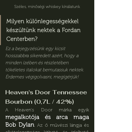
Széles, minőségi whiskey kínálatunk
Milyen különlegességekkel 
készültünk nektek a Fordan 
Centerben?
Ez a bejegyzésünk egy kicsit 
hosszabbra sikeredett azért, hogy a 
minden ízében és részletében 
tökéletes italokat bemutassuk nektek. 
Érdemes végigolvasni, megígérjük!
Heaven's Door Tennessee 
Bourbon (0,7L / 42%)
A Heaven's Door márka egyik 
megalkotója és arca maga 
Bob Dylan
. Az ő művészi lángja és 