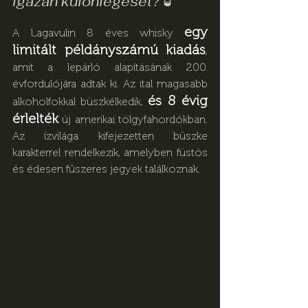
igazán különlegeset? 
🥃 
egy 
A Lagavulin 8 éves whisky 
limitált példányszámú kiadás
, 
amit a lepárló alapításának 200. 
évfordulójára adtak ki. Az ital magasabb 
és 8 évig 
alkoholfokkal büszkélkedik, 
érlelték
 új amerikai tölgyfahordókban. 
Az ízvilága kifejezetten büszke 
karakterrel rendelkezik, amelyben füstös 
és édesen fűszeres jegyek találkoznak.