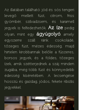
Az illatában található jód és sós tengeri 
levegő mellett füst, citrom, friss 
gyömbér, szilvadzsem, és karamell 
Az íze
jegyek is felfedezhetők. 
 pedig 
ágyúgolyó
olyan, mint egy 
, amely 
egyszerre száll ránk: csokoládé, 
tőzeges füst, mézes édesség, majd 
hirtelen kirobbannak belőle a fűszeres, 
borsos jegyek, és a földes, tőzeges 
ízek, amik szétterjednek a száj minden 
zugába, még több füst és könnyedebb 
édesség kíséretében. A lecsengése 
hosszú és gazdag, jódos, fekete ribizlis 
jegyekkel.