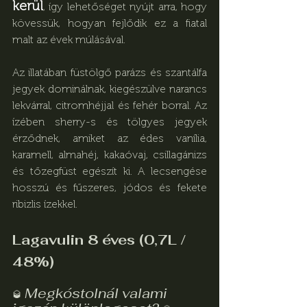
kerül
, így lehetőséget nyújt arra, hogy 
kövessük, hogyan fejlődik ez a fiatal 
malt az évek múlásával. 
Az illatában füstölgő parázs és szantálfa 
jegyek dominálnak, kiegészülve narancs 
lekvárral, citromhéjjal és fehér borral. Az 
ízében sherry-s és tölgyes jegyek 
érződnek, amiket az édes vanília, 
karamell, almahéj, kakaóvaj, csillagánizs 
és tőzegfüst egészít ki. A lecsengése 
hosszú és fűszeres, jódos és fekete 
ribizlis ízekkel.
Lagavulin 8 éves (0,7L / 
48%)
Megkóstolnál valami 
🥃 