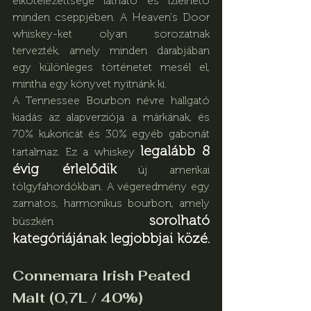
elkötelezettsége látható és ízlelhető 
minden cseppjében. A Heaven's Door 
whiskey-ket olyan sorozatnak 
tervezték, amely minden darabjában 
egy különleges történetet mesél el, 
mintha egy könyvet nyitnánk ki. 
A Tennessee Bourbon névre hallgató 
kiadás az alapverziója a márkának, és 
70% kukoricát és 30% egyéb gabonát 
legalább 8 
tartalmaz. Ez a whiskey 
évig érlelődik
 új amerikai 
tölgyfahordókban. A végeredmény egy 
zamatos, harmonikus bourbon, amely 
sorolható 
büszkén 
kategóriájának legjobbjai közé.
Connemara Irish Peated 
Malt (0,7L / 40%)