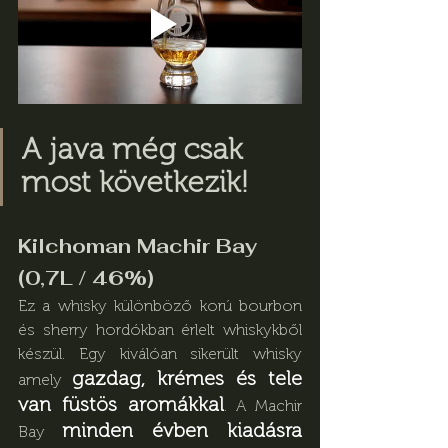
A java még csak 
most következik!
Kilchoman Machir Bay 
(0,7L / 46%)
Ez a whisky különböző korú bourbon 
és sherry hordókban érlelt whiskykből 
készül. Egy kiválóan sikerült whisky 
gazdag, krémes és tele 
amely 
van füstös aromákkal
. A Machir 
minden évben kiadásra 
Bay 