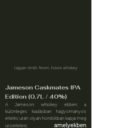
Lágyan ömlő, finom, hűvös whiskey
Jameson Caskmates IPA 
Edition (0,7L / 40%)
A Jameson whiskey ebben a 
különleges kiadásban hagyományos 
érlelés után olyan hordókban kapja meg 
amelyekben 
utóérlelést, 