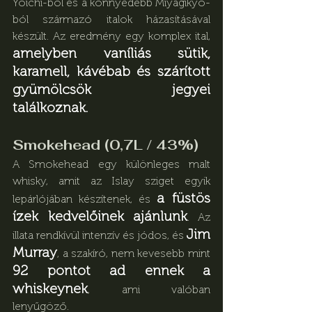
Yoichi-ból és a könnyedebb Miyagikyo-
ból származó italok házasításával 
készült. Az eredmény egy komplex ital, 
amelyben vaníliás sütik, 
karamell, kávébab és szárított 
gyümölcsök jegyei 
találkoznak.
Smokehead (0,7L / 43%)
A Smokehead egy különleges malt 
whisky, amit az Islay sziget egyik 
a füstös 
lepárlójában készítenek, és 
ízek kedvelőinek ajánlunk
. Az 
Jim 
illata rendkívül intenzív és jódos, és 
Murray
, a szakíró, nem kevesebb mint 
92 pontot ad ennek a 
whiskeynek
, ami valóban 
lenyűgöző.