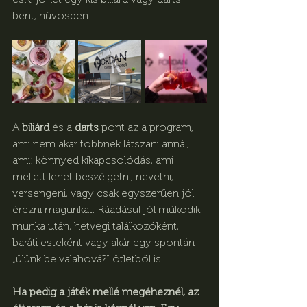
bent, hűvösben. 
A 
biliárd
 és a 
darts 
pont az a program, 
ami nem akar többnek látszani annál, 
ami: könnyed kikapcsolódás, ami 
mellett lehet beszélgetni, nevetni, 
versengeni, vagy csak egyszerűen jól 
érezni magunkat. Ráadásul jól működik 
munka után, hétvégi találkozóként, 
baráti esteként vagy akár egy spontán 
„ülünk be valahová?” ötletből is.
Ha pedig a játék mellé megéheznél, az 