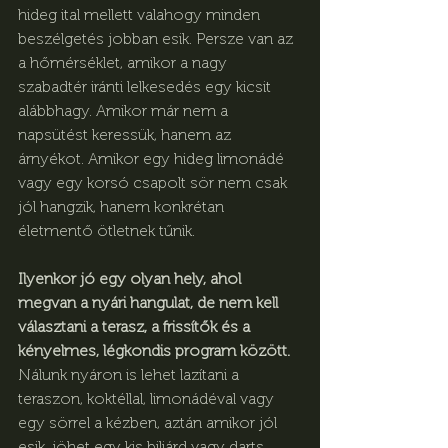
hideg ital mellett valahogy minden 
beszélgetés jobban esik. Persze van az 
a hőmérséklet, amikor a nagy 
szabadtér iránti lelkesedés egy kicsit 
alábbhagy. Amikor már nem a 
napsütést keressük, hanem az 
árnyékot. Amikor egy hideg limonádé 
vagy egy korsó csapolt sör nem csak 
jól hangzik, hanem konkrétan 
életmentő ötletnek tűnik.
Ilyenkor jó egy olyan hely, ahol 
megvan a nyári hangulat, de nem kell 
választani a terasz, a frissítők és a 
kényelmes, légkondis program között.
Nálunk nyáron is lehet lazítani a 
teraszon, koktéllal, limonádéval vagy 
egy sörrel a kézben, aztán amikor jól 
esik, jöhet egy kis biliárd vagy darts 