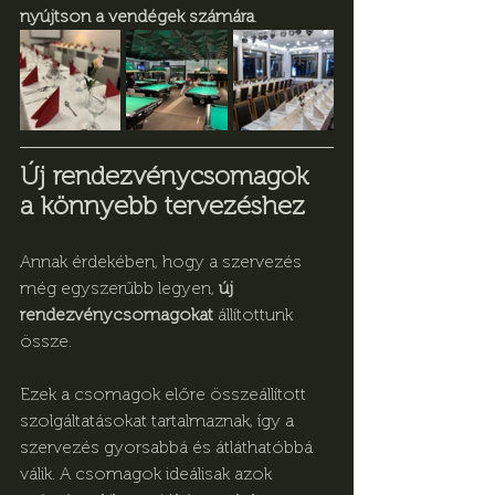
nyújtson a vendégek számára
.
Új rendezvénycsomagok 
a könnyebb tervezéshez
Annak érdekében, hogy a szervezés 
még egyszerűbb legyen, 
új 
rendezvénycsomagokat
 állítottunk 
össze.
Ezek a csomagok előre összeállított 
szolgáltatásokat tartalmaznak, így a 
szervezés gyorsabbá és átláthatóbbá 
válik. A csomagok ideálisak azok 