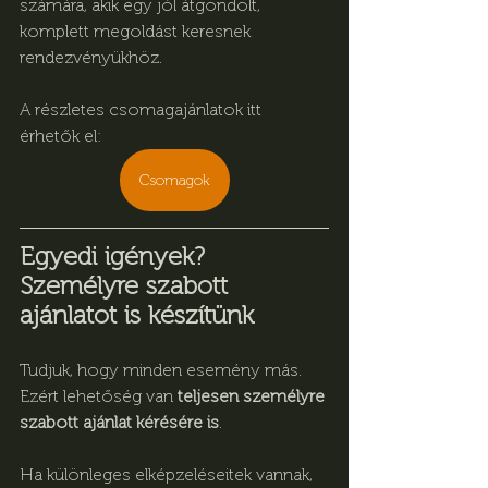
számára, akik egy jól átgondolt, 
komplett megoldást keresnek 
rendezvényükhöz.
A részletes csomagajánlatok itt 
érhetők el:
Csomagok
Egyedi igények? 
Személyre szabott 
ajánlatot is készítünk
Tudjuk, hogy minden esemény más. 
Ezért lehetőség van 
teljesen személyre 
szabott ajánlat kérésére is
.
Ha különleges elképzeléseitek vannak, 