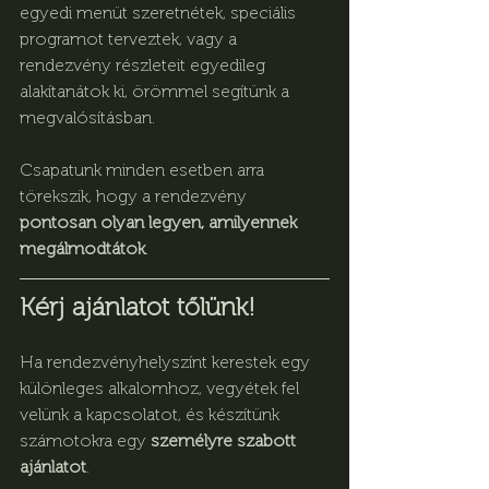
egyedi menüt szeretnétek, speciális 
programot terveztek, vagy a 
rendezvény részleteit egyedileg 
alakítanátok ki, örömmel segítünk a 
megvalósításban.
Csapatunk minden esetben arra 
törekszik, hogy a rendezvény 
pontosan olyan legyen, amilyennek 
megálmodtátok
.
Kérj ajánlatot tőlünk!
Ha rendezvényhelyszínt kerestek egy 
különleges alkalomhoz, vegyétek fel 
velünk a kapcsolatot, és készítünk 
számotokra egy 
személyre szabott 
ajánlatot
.