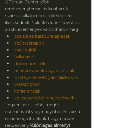
A Fordan Center több 
rendezvénytermet is kínál, amik 
számos alkalomhoz tökéletesen 
illeszkednek. Nálunk többek között az 
alábbi események valósíthatók meg:
családi és baráti ünneplések
születésnapok
évfordulók
ballagások
diplomaosztók
ünnepi ebédek vagy vacsorák
osztály- és évfolyamtalálkozók
workshopok
konferenciák
és csapatépítő rendezvények
Legyen szó kisebb, meghitt 
eseményről vagy nagyobb létszámú 
ünnepségről, célunk, hogy minden 
rendezvény 
különleges élményt 