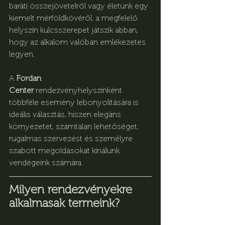
baráti összejövetelről vagy életünk egy 
kiemelt mérföldkövéről, a megfelelő 
helyszín kulcsszerepet játszik abban, 
hogy az alkalom valóban emlékezetes 
legyen.
A 
Fordan 
Center
 rendezvényhelyszínként 
többféle esemény lebonyolítására is 
ideális választás, hiszen elegáns 
környezetet, számtalan lehetőséget, 
rugalmas szervezést és személyre 
szabott megoldásokat kínálunk 
vendégeink számára.
Milyen rendezvényekre 
alkalmasak termeink?