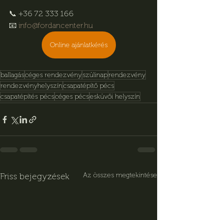
📞 +36 72 333 166
📧 
info@fordancenter.hu
Online ajánlatkérés
ballagás
céges rendezvény
szülinap
rendezvény
rendezvényhelyszín
csapatépítő pécs
csapatépítés pécs
céges pécs
esküvői helyszín
Friss bejegyzések
Az összes megtekintése