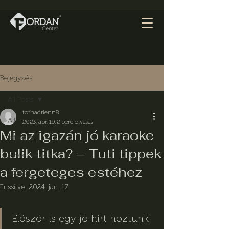
Bejegyzés
All Posts
tothadrienn8
All Posts
2023. ápr. 19.
2 perc olvasás
Mi az igazán jó karaoke
étterem
bulik titka? – Tuti tippek
rendezvény
a fergeteges estéhez
céges
Frissítve:
2024. jan. 17.
Először is egy jó hírt hoztunk! 