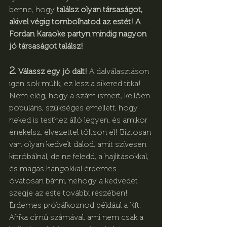
benne, hogy 
találsz olyan társaságot, 
akivel végig tombolhatod az estét! A 
Fordan Karaoke partyn mindig nagyon 
jó társaságot találsz!
2.
 Válassz egy jó dalt!
 A dalválasztáson 
igen sok múlik, ez lesz a sikered titka! 
Nem elég, hogy a szám ismert, kellően 
populáris, szükséges emellett, hogy 
neked is testhez álló legyen, és amikor 
énekelsz, élvezettel töltsön el! Biztosan 
van olyan kedvelt dalod, amit szívesen 
kipróbálnál, de ne feledd, a hajlításokkal, 
és magas hangokkal érdemes 
óvatosan bánni, nehogy a kedvedet 
szegje az este további részében! 
Érdemes próbálkoznod például a Kft. 
Afrika című számával, ami nem csak a 