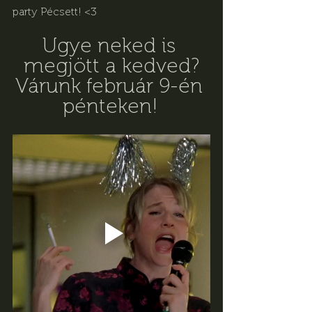
party Pécsett! <3
Ugye neked is 
megjött a kedved?
Várunk február 9-én 
pénteken!