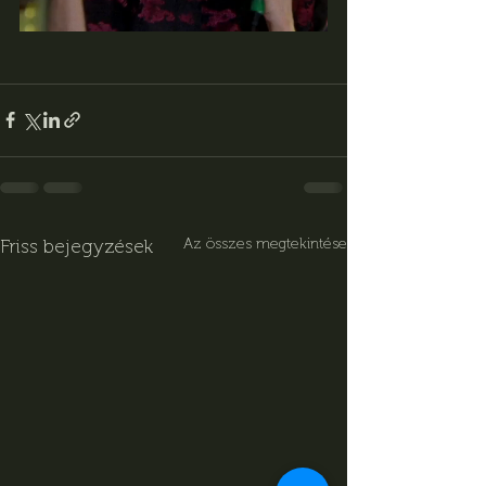
Friss bejegyzések
Az összes megtekintése