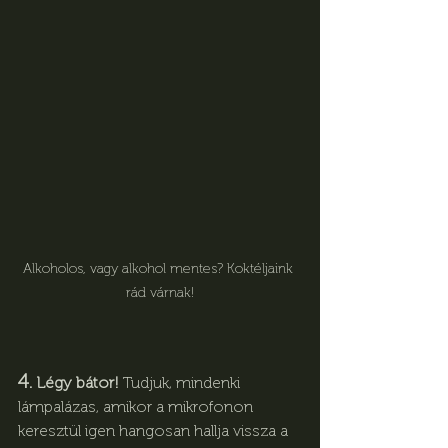
Alkoholos, vagy alkohol mentes? Koktéljaink 
rád várnak!
4.
 Légy bátor!
 Tudjuk, mindenki 
lámpalázas, amikor a mikrofonon 
keresztül igen hangosan hallja vissza a 