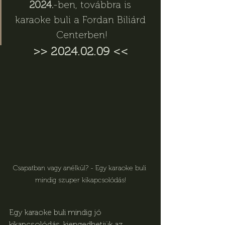
2024.
-ben, továbbra is 
karaoke buli a Fordan Biliárd 
Centerben!
>> 2024.02.09 <<
Csapatban vagy anélkül? - Egy karaoke buli 
mindig szuper kikapcsolódás!
Egy karaoke buli mindig jó 
kikapcsolódás, kiengedhetjük az 