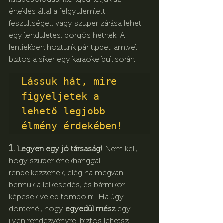
éneklés által a felgyülemlett 
feszültséget, vagy szuper zárása lehet 
egy lendületes, pörgős hétnek. A 
lentiekben hoztunk pár tippet, amivel 
biztos a siker egy karaoke buli során!
Lássuk hát, mire 
figyeljetek a 
lehető legjobb 
élmény érdekében!
1.
 Legyen egy jó társaság!
 Nem kell, 
hogy szuper énekhanggal 
rendelkezzenek, elég ha megvan 
bennük a lelkesedés, és bármikor 
képesek veled tombolni! Ha úgy 
döntenél, hogy 
egyedül mész
 egy 
ilyen rendezvényre, biztos lehetsz 