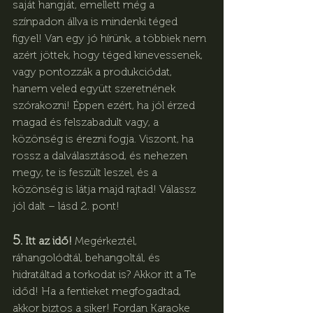
saját hangját, emellett még a 
színpadon állva is mindenki téged 
figyel! Van egy jó hírünk, a többiek nem 
azért jöttek, hogy téged kinevessenek, 
vagy pontozzák a produkciódat, 
hanem veled együtt szeretnének 
szórakozni! Éppen ezért, ha jól érzed 
magad és felszabadult vagy, a 
közönség is érezni fogja. Viszont, ha 
rossz a dalválasztásod, és nehezen 
megy, te is feszült leszel, és a 
közönség is látja majd rajtad! Válassz 
jól dalt – lásd 2. pont!
5.
 Itt az idő! 
Megérkeztél, 
ráhangolódtál, behangoltál, és 
hidratáltad a torkodat is? Akkor itt a Te 
időd! Ha a fentieket megfogadtad, 
akkor biztos a siker! Fordan Karaoke 