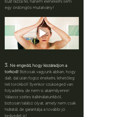
bulit rázza fel, hanem elénekelni sem 
egy ördöngős mutatvány! 
3. 
Ne engedd, hogy kiszáradjon a 
torkod!
 Biztosak vagyunk abban, hogy 
dalt, dal után fogsz énekelni, lehetőleg 
teli torokból! Ilyenkor szükséged van 
folyadékra, de nem is akármilyenre! 
Válassz széles italkínálatunkból, 
biztosan találsz olyat, amely nem csak 
hidratál, de garantálja a további jó 
kedvedet is!