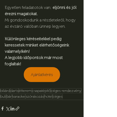
Egyetlen feladatotok van: 
eljönni és jól 
érezni magatokat.
Mi gondoskodunk a részletekről, hogy 
az évzáró valóban ünnep legyen.
Különleges kéréseitekkel pedig 
keressetek minket elérhetőségeink 
valamelyikén!
A legjobb időpontok már most 
foglaltak!
Ajánlatkérés
biliárd
darts
étterem
csapatépítő
céges rendezvény
buli
bár
karaoke
szórakozás
hotel
céges