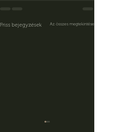
Friss bejegyzések
Az összes megtekintése