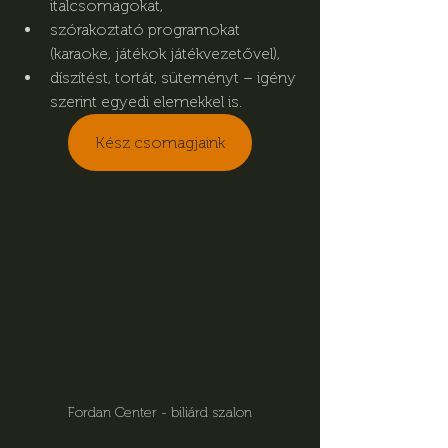
italcsomagokat,
szórakoztató programokat 
(karaoke, játékok játékvezetővel),
díszítést, tortát, süteményt – igény 
szerint egyedi elemekkel is.
Kész csomagjaink
Fordan Center - biliárd szalon