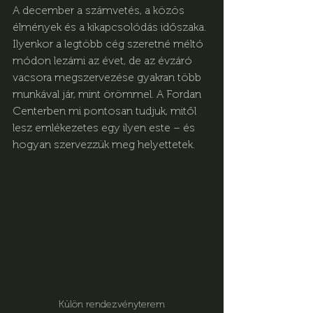
A december a számvetés, a közös 
élmények és a kikapcsolódás időszaka. 
Ilyenkor a legtöbb cég szeretné méltó 
módon lezárni az évet, de az évzáró 
vacsora megszervezése gyakran több 
munkával jár, mint örömmel. A Fordan 
Centerben mi pontosan tudjuk, mitől 
lesz emlékezetes egy ilyen este – és 
hogyan szervezzük meg helyettetek.
Külön rendezvényterem