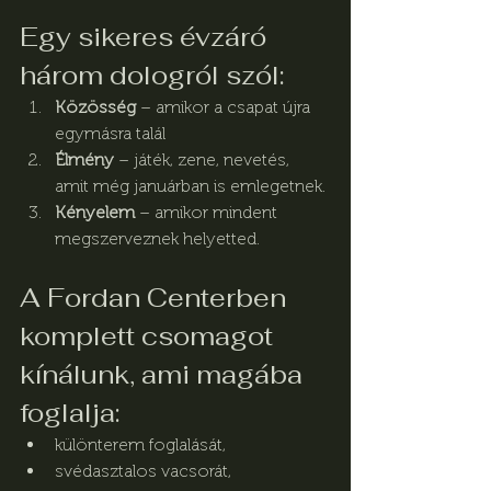
Egy sikeres évzáró 
három dologról szól:
Közösség
 – amikor a csapat újra 
egymásra talál
Élmény
 – játék, zene, nevetés, 
amit még januárban is emlegetnek.
Kényelem
 – amikor mindent 
megszerveznek helyetted.
A Fordan Centerben 
komplett csomagot 
kínálunk, ami magába 
foglalja:
különterem foglalását,
svédasztalos vacsorát, 