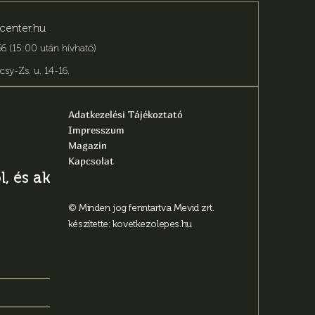
center.hu
6 (15:00 után hívható)
csy-Zs. u. 14-16
.
Adatkezelési Tájékoztató
Impresszum
Magazin
Kapcsolat
, és aktuális
© Minden jog fenntartva Mevid zrt.
készítette:
kovetkezolepes.hu