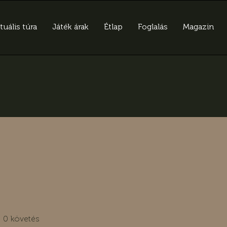
tuális túra
Játék árak
Étlap
Foglalás
Magazin
0
követés