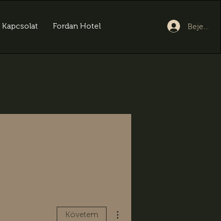
Kapcsolat
Fordan Hotel
Bejelent
További műveletek
Követem