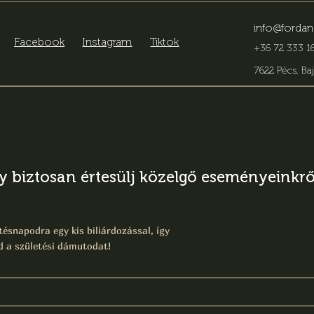
info@fordan
Facebook
Instagram
Tiktok
+36 72 333 16
7622 Pécs, Baj
gy biztosan értesülj közelgő eseményeinkről
ésnapodra egy kis biliárdozással, így
 a születési dámutodat!