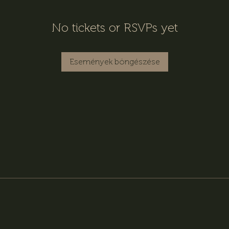
No tickets or RSVPs yet
Események böngészése