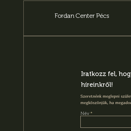
Fordan Center Pécs
Iratkozz fel, ho
híreinkről!
Szeretnénk meglepni szület
megköszönjük, ha megadod
Név