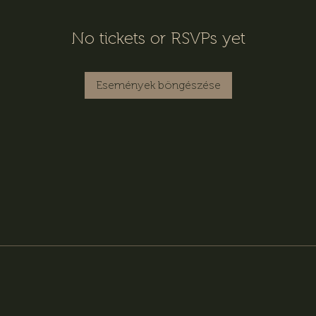
No tickets or RSVPs yet
Események böngészése