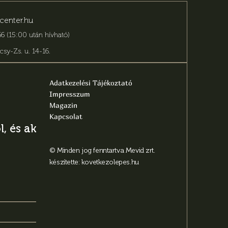
center.hu
6 (15:00 után hívható)
csy-Zs. u. 14-16
.
Adatkezelési Tájékoztató
Impresszum
Magazin
Kapcsolat
, és aktuális
© Minden jog fenntartva Mevid zrt.
készítette:
kovetkezolepes.hu