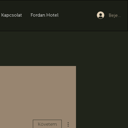
Kapcsolat
Fordan Hotel
Bejelent
További műveletek
Követem