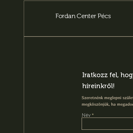
Fordan Center Pécs
Iratkozz fel, ho
híreinkről!
Szeretnénk meglepni szület
megköszönjük, ha megadod
Név