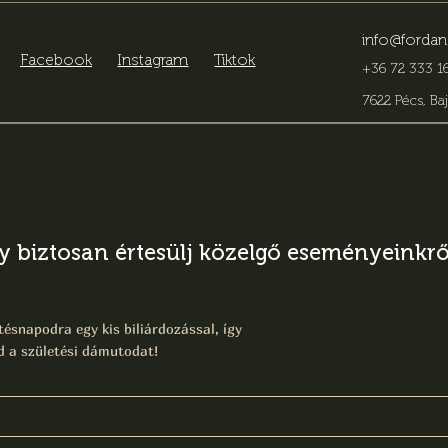
info@fordan
Facebook
Instagram
Tiktok
+36 72 333 16
7622 Pécs, Baj
gy biztosan értesülj közelgő eseményeinkről
ésnapodra egy kis biliárdozással, így
 a születési dámutodat!