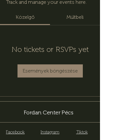
Track and manage your events here.
Közelgő
Múltbeli
No tickets or RSVPs yet
Események böngészése
Fordan Center Pécs
Facebook
Instagram
Tiktok