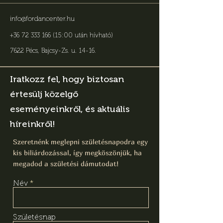
info@fordancenter.hu
+36 72 333 166 (15:00 után hívható)
7622 Pécs, Bajcsy-Zs. u. 14-16
.
Iratkozz fel, hogy biztosan
értesülj közelgő
eseményeinkről, és aktuális
híreinkről!
Szeretnénk meglepni születésnapodra egy
kis biliárdozással, így megköszönjük, ha
megadod a születési dámutodat!
Név
Születésnap