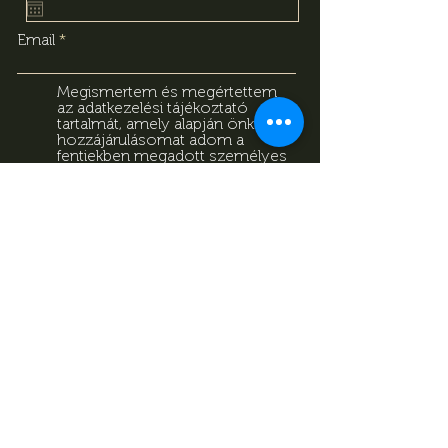
Email
Megismertem és megértettem
az adatkezelési tájékoztató
tartalmát, amely alapján önkéntes
hozzájárulásomat adom a
fentiekben megadott személyes
adataim kezeléséhez. Tudomásul
veszem, hogy jelen
hozzájárulásomat bármikor
visszavonhatom a
tájékoztatóban megadott
elérhetőségeken.
Adatkezelési
Tájékoztató
Feliratkozás
Adatkezelési Tájékoztató
Impresszum