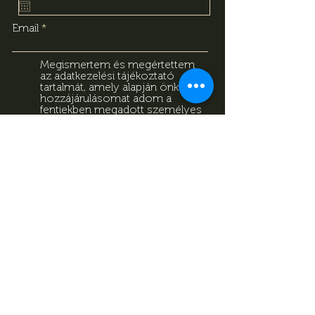
Email
Megismertem és megértettem
az adatkezelési tájékoztató
tartalmát, amely alapján önkéntes
hozzájárulásomat adom a
fentiekben megadott személyes
adataim kezeléséhez. Tudomásul
veszem, hogy jelen
hozzájárulásomat bármikor
visszavonhatom a
tájékoztatóban megadott
elérhetőségeken.
Adatkezelési
Tájékoztató
Feliratkozás
Adatkezelési Tájékoztató
Impresszum