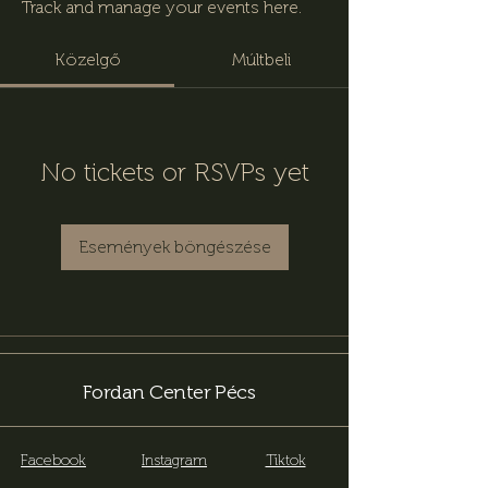
Track and manage your events here.
Közelgő
Múltbeli
No tickets or RSVPs yet
Események böngészése
Fordan Center Pécs
Facebook
Instagram
Tiktok