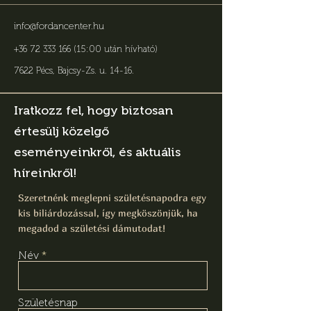
info@fordancenter.hu
+36 72 333 166 (15:00 után hívható)
7622 Pécs, Bajcsy-Zs. u. 14-16
.
Iratkozz fel, hogy biztosan
értesülj közelgő
eseményeinkről, és aktuális
híreinkről!
Szeretnénk meglepni születésnapodra egy
kis biliárdozással, így megköszönjük, ha
megadod a születési dámutodat!
Név
Születésnap