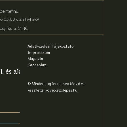
center.hu
6 (15:00 után hívható)
csy-Zs. u. 14-16
.
Adatkezelési Tájékoztató
Impresszum
Magazin
Kapcsolat
, és aktuális
© Minden jog fenntartva Mevid zrt.
készítette:
kovetkezolepes.hu