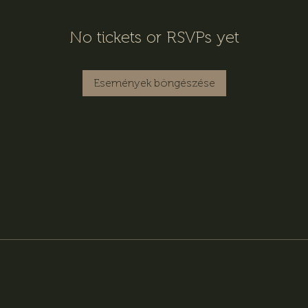
No tickets or RSVPs yet
Események böngészése