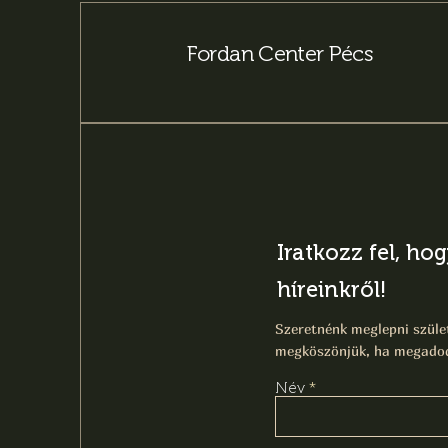
Fordan Center Pécs
Iratkozz fel, ho
híreinkről!
Szeretnénk meglepni szület
megköszönjük, ha megadod
Név