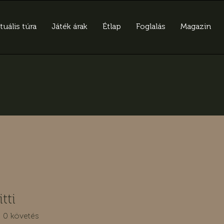
tuális túra
Játék árak
Étlap
Foglalás
Magazin
tti
0
követés