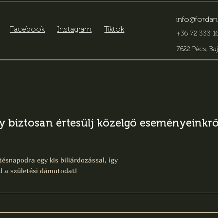
info@fordan
Facebook
Instagram
Tiktok
+36 72 333 16
7622 Pécs, Baj
gy biztosan értesülj közelgő eseményeinkről
ésnapodra egy kis biliárdozással, így
 a születési dámutodat!