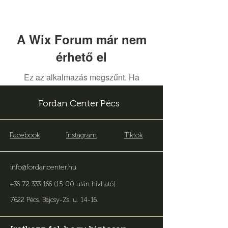
A Wix Forum már nem
érhető el
Ez az alkalmazás megszűnt. Ha
közösségi alkalmazásra van szüksége,
használja a Wix Groupsot.
Fordan Center Pécs
Facebook
Instagram
Tiktok
info@fordancenter.hu
+36 72 333 166 (15:00 után hívható)
7622 Pécs, Bajcsy-Zs. u. 14-16
.