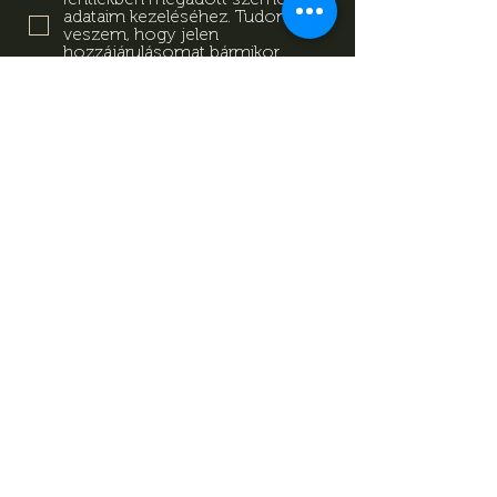
adataim kezeléséhez. Tudomásul
veszem, hogy jelen
hozzájárulásomat bármikor
visszavonhatom a
tájékoztatóban megadott
elérhetőségeken.
Adatkezelési
Tájékoztató
Feliratkozás
Adatkezelési Tájékoztató
Impresszum
Magazin
Kapcsolat
© Minden jog fenntartva Mevid
zrt.
készítette:
kovetkezolepes.hu