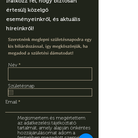
Iratkozz fel, hogy biztosan
értesülj közelgő
eseményeinkről, és aktuális
híreinkről!
Szeretnénk meglepni születésnapodra egy
kis biliárdozással, így megköszönjük, ha
megadod a születési dámutodat!
Név
Születésnap
Email
Megismertem és megértettem
az adatkezelési tájékoztató
tartalmát, amely alapján önkéntes
hozzájárulásomat adom a
fentiekben megadott személyes