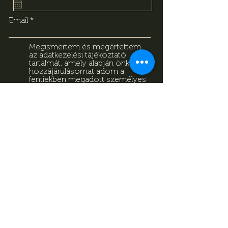
Email
Megismertem és megértettem
az adatkezelési tájékoztató
tartalmát, amely alapján önkéntes
hozzájárulásomat adom a
fentiekben megadott személyes
adataim kezeléséhez. Tudomásul
veszem, hogy jelen
hozzájárulásomat bármikor
visszavonhatom a
tájékoztatóban megadott
elérhetőségeken.
Adatkezelési
Tájékoztató
Feliratkozás
Adatkezelési Tájékoztató
Impresszum